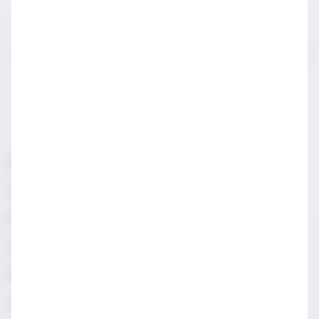
IWSA sektör profesyonelleri için açılmış bir sayfadır.
LÜTFEN YASAL SATIN ALMA YAŞINDAN KÜÇÜKLERLE
PAYLAŞMAYIN.
Sorumlu Alkol Tüketiniz
Şartlar & Koşullar
Diageo Gizlilik Merkezi
Erişilebilirlik
Sosyal Medya Topluluk İlkeleri
Manage cookies
Gizlilik & Çerez Uyarısı