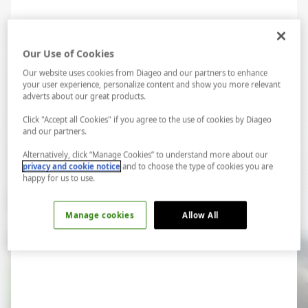
Diageo kapsayıcı tasarım ve içerik üretimi konusundaki
yaklaşımı çerçevesinde açıkweb erişilebilirlik kurallarını
Our Use of Cookies
desteklemeye yönelik sürekli iyileştirme programına
Our website uses cookies from Diageo and our partners to enhance
bağlıdır.
your user experience, personalize content and show you more relevant
adverts about our great products.
İyileştirilebilecek bir şey fark ederseniz
lütfen bizimle
Click "Accept all Cookies" if you agree to the use of cookies by Diageo
iletişim kurun
, geribildirimlerinizi memnuniyetle
and our partners.
karşılayacağız.
Alternatively, click “Manage Cookies” to understand more about our
privacy and cookie notice
and to choose the type of cookies you are
happy for us to use.
İlginizi Çekebilir
Manage cookies
Allow All
LAB...
Spotify...