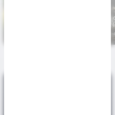
Gözdem Gürbüzatik:
Botanikli Alkollere
Viskinin
'yeniden'
Önemi N
1 Konu 1 Yazar
Viski Terim
E-bültenimize
Abone Olun
Etkinlik ve duyurularımızdan haberdar olmak
için e-bültene
kayıt olun.