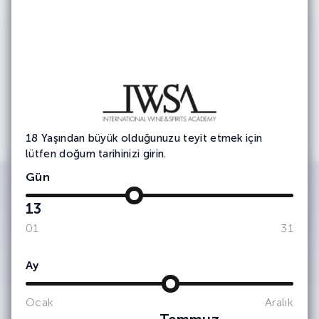
18 Yaşından büyük olduğunuzu teyit etmek için
lütfen doğum tarihinizi girin.
Gün
13
IWSA tarafından kimlik ve iletişim
01
31
bilgilerimin işlenerek şirket
faaliyetlerinden, etkinliklerinden ve
duyurularından haberdar olmak adına
Ay
tarafıma bülten, anket, bilgilendirme
amaçlı e-posta yoluyla ticari elektronik
ileti iletişimleri gerçekleştirilmesine
Ocak
Aralık
onay veriyorum. (Kişisel verilerinizin