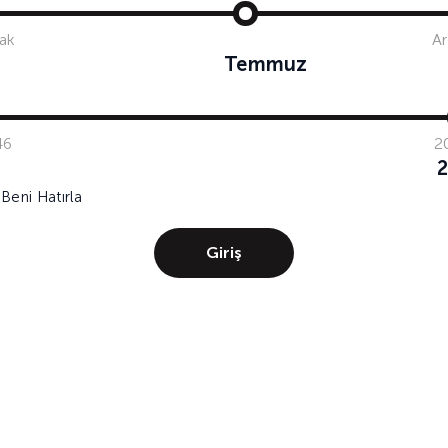
ak
Ar
Temmuz
46
2
Beni Hatırla
Giriş