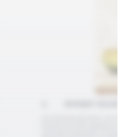
1. WHISKY SOUR
Eski zamanlarda denizcilerin, vücutta C vitam
kokteylleri ürettikleri düşünülüyor! Küçük po
veya brendi ile karıştırdılar. Bu ekşi koktey