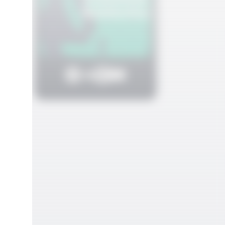
 ekşi
rom