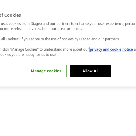
of Cookies
 uses cookies from Diageo and our partners to enhance your user experience, person
u more relevant adverts about our great products.
t all Cookies" if you agree to the use of cookies by Diageo and our partners.
ly, click “Manage Cookies” to understand more about our
privacy and cookie notice
a
cookies you are happy for us to use.
Manage cookies
Allow All