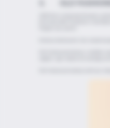
3. OLD FASHIONED
1800'lerin sonlarında Bourbon şehrinde yaratı
Kentucky'deki Pendennis Club'daki bir barme
Pepper için yarattı.
Kokteyl kelimesinin tam olarak karşılığıdır, ‘O
Old Fashioned kokteyl, özellikle malzemelerin
sağlam, ağır tabanlı bir bardağa da ilham ka
Old Fashioned
kokteyl tarifi için
tıklayınız.