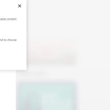
Salatalıklı Mürver Spritz
alize content
nd to choose
Karpuzlu Margarita
Podcastler