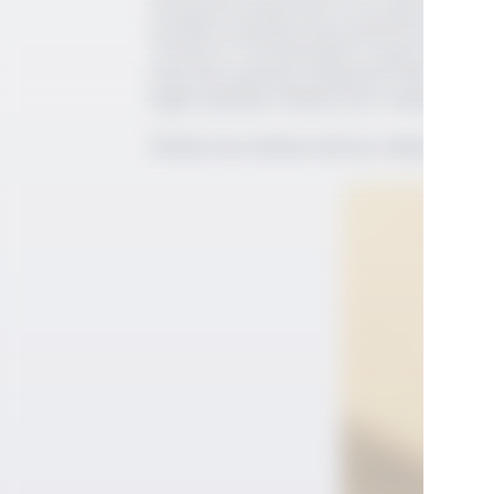
denizcilerdi, günümüzde sours gibi klasik kok
sevdikleri içecekleri kıyıya getirmesine götü
Thomas'ın The Bartender's Guide adlı kitabı
Wisconsin gazetesi Waukesha Plain Dealer, W
İngiliz yazımıyla 'Whisky Sour' olarak gazete
Whisky Sour
kokteyl tarifi için
tıklayınız.