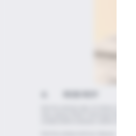
4. ROB ROY
Rob Roy kokteyli adını, Sir Walter Scott'un 
İskoç eşkıyası Robert MacGregor'dan (İskoç 
olmakla birlikte kullanılan viskilerin aromalar
Rob Roy
kokteyl tarifi için
tıklayınız.