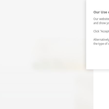
Our Use 
Our website
and show yo
Click "Accep
Alternative
the type of 