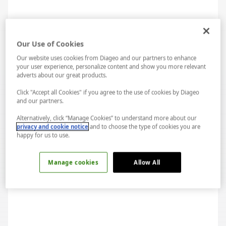
Şişli / İstanbul
Telefon:
+90 ​549 538 37 68
Our Use of Cookies
Our website uses cookies from Diageo and our partners to enhance
E-Posta:
your user experience, personalize content and show you more relevant
adverts about our great products.
iletisim@iwsa.com.tr
Click "Accept all Cookies" if you agree to the use of cookies by Diageo
and our partners.
Pazartesi - Cuma:
Alternatively, click “Manage Cookies” to understand more about our
09:00 - 17:00
privacy and cookie notice
and to choose the type of cookies you are
happy for us to use.
Cumartesi - Pazar:
Manage cookies
Allow All
Kapalı