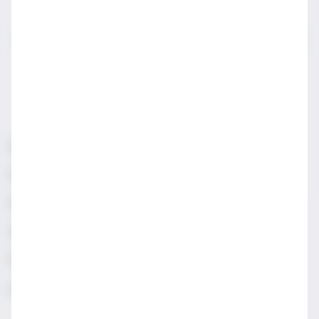
IWSA sektör profesyonelleri için açılmış bir sayfadır.
LÜTFEN YASAL SATIN ALMA YAŞINDAN KÜÇÜKLERLE
PAYLAŞMAYIN.
Sorumlu Alkol Tüketiniz
Şartlar & Koşullar
Diageo Gizlilik Merkezi
Erişilebilirlik
Sosyal Medya Topluluk İlkeleri
Manage cookies
Gizlilik & Çerez Uyarısı