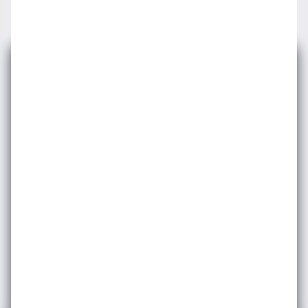
E-bültenimize
Abone Olun
Etkinlik ve duyurularımızdan haberdar olmak
için e-bültene
kayıt olun.