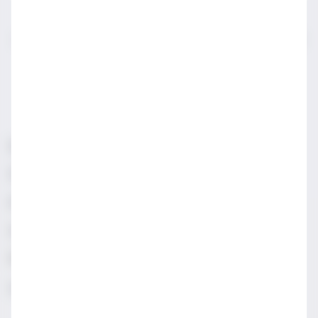
IWSA sektör profesyonelleri için açılmış bir sayfadır.
LÜTFEN YASAL SATIN ALMA YAŞINDAN KÜÇÜKLERLE
PAYLAŞMAYIN.
Sorumlu Alkol Tüketiniz
Şartlar & Koşullar
Diageo Gizlilik Merkezi
Erişilebilirlik
Sosyal Medya Topluluk İlkeleri
Manage cookies
Gizlilik & Çerez Uyarısı