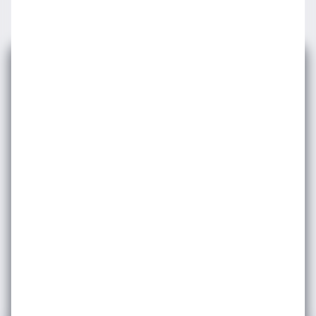
E-bültenimize
Abone Olun
Etkinlik ve duyurularımızdan haberdar olmak
için e-bültene
kayıt olun.