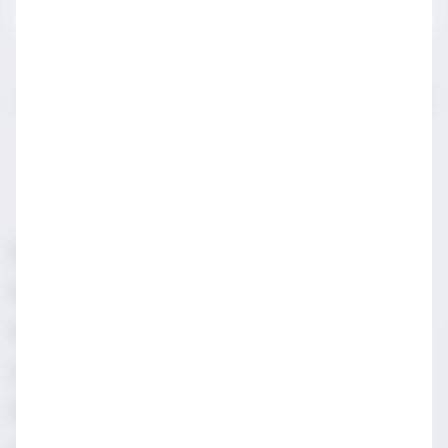
IWSA sektör profesyonelleri için açılmış bir sayfadır.
LÜTFEN YASAL SATIN ALMA YAŞINDAN KÜÇÜKLERLE
PAYLAŞMAYIN.
Sorumlu Alkol Tüketiniz
Şartlar & Koşullar
Diageo Gizlilik Merkezi
Erişilebilirlik
Sosyal Medya Topluluk İlkeleri
Manage cookies