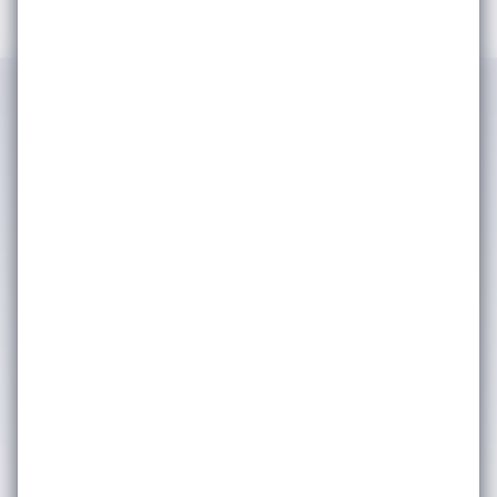
IWSA tarafından kimlik ve iletişim
bilgilerimin işlenerek şirket
faaliyetlerinden, etkinliklerinden ve
duyurularından haberdar olmak adına
tarafıma bülten, anket, bilgilendirme
amaçlı e-posta yoluyla ticari elektronik
ileti iletişimleri gerçekleştirilmesine
onay veriyorum. (Kişisel verilerinizin
işlenmesine dair ayrıntılı bilgiye
Aydınlatma Metni
üzerinden
ulaşabilirsiniz.) Kişisel verilerinizin
pazarlama ortaklarımızla nasıl
paylaştığımız hakkında daha fazla bilgi
için lütfen
Gizlilik & Çerez Politikası’na
bakınız. Dilediğiniz zaman abonelikten
çıkabilirsiniz.