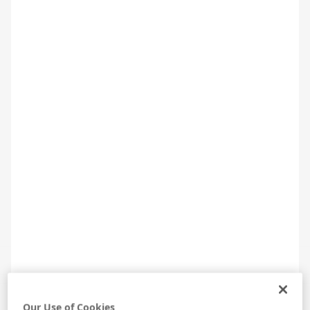
RAKI GASTRONOMİSİ: TARİHİ YARIMADA
SOFRALARI
Our Use of Cookies