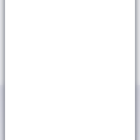
Etkinlik ve duyurularımızdan haberdar olmak
için e-bültene
kayıt olun.
IWSA tarafından kimlik ve iletişim
bilgilerimin işlenerek şirket
faaliyetlerinden, etkinliklerinden ve
duyurularından haberdar olmak adına
tarafıma bülten, anket, bilgilendirme
amaçlı e-posta yoluyla ticari elektronik