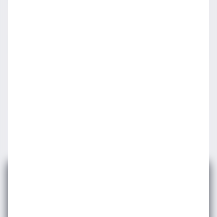
TARİHİ YARIMADA SOFRALARI
E-bültenimize
Abone Olun