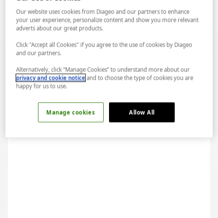
Our website uses cookies from Diageo and our partners to enhance
your user experience, personalize content and show you more relevant
adverts about our great products.
TARİHİ YARIMADA SOFRALARI
Click "Accept all Cookies" if you agree to the use of cookies by Diageo
and our partners.
Alternatively, click “Manage Cookies” to understand more about our
privacy and cookie notice
and to choose the type of cookies you are
happy for us to use.
Manage cookies
Allow All