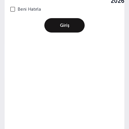
2026
Beni Hatırla
Giriş
Rakı Gastronomisi: Tasty Cinema:Dizi ve
Filmlerde Çilingir Sofraları