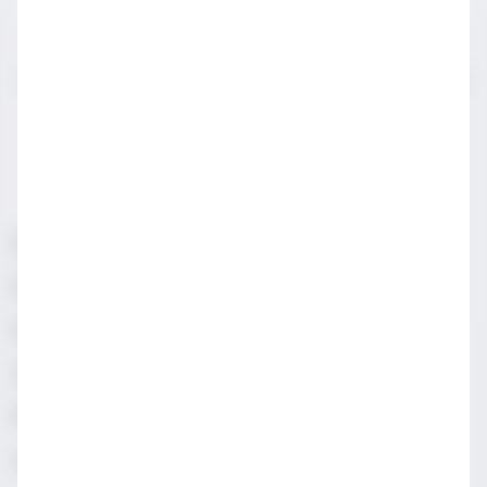
IWSA sektör profesyonelleri için açılmış bir sayfadır.
LÜTFEN YASAL SATIN ALMA YAŞINDAN KÜÇÜKLERLE
PAYLAŞMAYIN.
Sorumlu Alkol Tüketiniz
Şartlar & Koşullar
Diageo Gizlilik Merkezi
Erişilebilirlik
Sosyal Medya Topluluk İlkeleri
Manage cookies
Gizlilik & Çerez Uyarısı