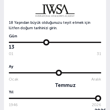
18 Yaşından büyük olduğunuzu teyit etmek için
Rakı Gastronomisi: Tasty Cinema:Dizi ve
lütfen doğum tarihinizi girin.
Filmlerde Çilingir Sofraları
Gün
13
01
31
Ay
Ocak
Aralık
Temmuz
Yıl
1946
2026