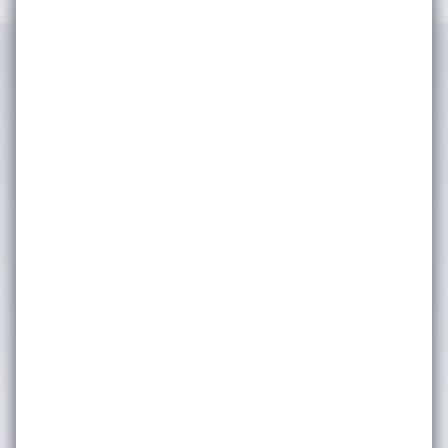
IWSA tarafından kimlik ve iletişim
bilgilerimin işlenerek şirket
faaliyetlerinden, etkinliklerinden ve
duyurularından haberdar olmak adına
tarafıma bülten, anket, bilgilendirme
amaçlı e-posta yoluyla ticari elektronik
ileti iletişimleri gerçekleştirilmesine
onay veriyorum. (Kişisel verilerinizin
işlenmesine dair ayrıntılı bilgiye
Aydınlatma Metni
üzerinden
ulaşabilirsiniz.) Kişisel verilerinizin
pazarlama ortaklarımızla nasıl
paylaştığımız hakkında daha fazla bilgi
için lütfen
Gizlilik & Çerez Politikası’na
bakınız. Dilediğiniz zaman abonelikten
çıkabilirsiniz.