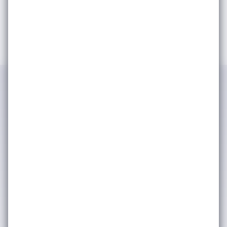
IWSA tarafından kimlik ve iletişim
bilgilerimin işlenerek şirket
faaliyetlerinden, etkinliklerinden ve
duyurularından haberdar olmak adına
tarafıma bülten, anket, bilgilendirme
amaçlı e-posta yoluyla ticari elektronik
ileti iletişimleri gerçekleştirilmesine
onay veriyorum. (Kişisel verilerinizin
işlenmesine dair ayrıntılı bilgiye
Aydınlatma Metni
üzerinden
ulaşabilirsiniz.) Kişisel verilerinizin
pazarlama ortaklarımızla nasıl
paylaştığımız hakkında daha fazla bilgi
için lütfen
Gizlilik & Çerez Politikası’na