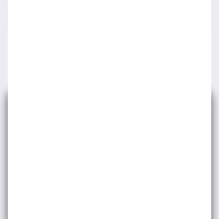
WINE&DINE: POP-UP: VINO LOCALE
E-bültenimize
Abone Olun
Etkinlik ve duyurularımızdan haberdar olmak
için e-bültene
kayıt olun.