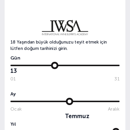
18 Yaşından büyük olduğunuzu teyit etmek için
lütfen doğum tarihinizi girin.
Gün
13
01
31
Ay
Ocak
Aralık
WINE&DINE: POP-UP: VINO LOCALE
Temmuz
Yıl