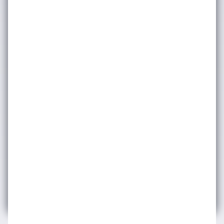
bakınız. Dilediğiniz zaman abonelikten
çıkabilirsiniz.
Gönder