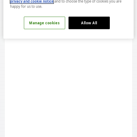
privacy and cookie notice
and to choose the type of cookies you are
happy for us to use.
WINE&DINE: POP-UP: VINO LOCALE
Manage cookies
Allow All