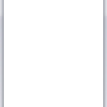
IWSA tarafından kimlik ve iletişim
bilgilerimin işlenerek şirket
faaliyetlerinden, etkinliklerinden ve
duyurularından haberdar olmak adına
tarafıma bülten, anket, bilgilendirme
amaçlı e-posta yoluyla ticari elektronik
ileti iletişimleri gerçekleştirilmesine
onay veriyorum. (Kişisel verilerinizin
işlenmesine dair ayrıntılı bilgiye
Aydınlatma Metni
üzerinden
ulaşabilirsiniz.) Kişisel verilerinizin
pazarlama ortaklarımızla nasıl
paylaştığımız hakkında daha fazla bilgi
için lütfen
Gizlilik & Çerez Politikası’na
bakınız. Dilediğiniz zaman abonelikten
çıkabilirsiniz.