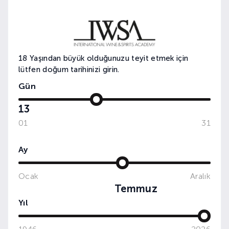
18 Yaşından büyük olduğunuzu teyit etmek için
lütfen doğum tarihinizi girin.
Gün
13
01
31
Ay
WINE&DINE: TOUR DE FRANCE
Ocak
Aralık
Temmuz
Yıl