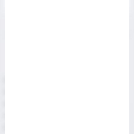
IWSA sektör profesyonelleri için açılmış bir sayfadır.
LÜTFEN YASAL SATIN ALMA YAŞINDAN KÜÇÜKLERLE
PAYLAŞMAYIN.
Sorumlu Alkol Tüketiniz
Şartlar & Koşullar
Diageo Gizlilik Merkezi
Erişilebilirlik
Sosyal Medya Topluluk İlkeleri
Manage cookies