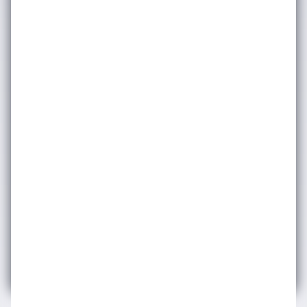
bakınız. Dilediğiniz zaman abonelikten
çıkabilirsiniz.
Gönder