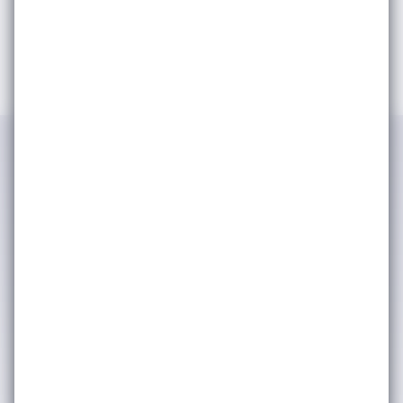
IWSA tarafından kimlik ve iletişim
bilgilerimin işlenerek şirket
faaliyetlerinden, etkinliklerinden ve
duyurularından haberdar olmak adına
tarafıma bülten, anket, bilgilendirme
amaçlı e-posta yoluyla ticari elektronik
ileti iletişimleri gerçekleştirilmesine
onay veriyorum. (Kişisel verilerinizin
işlenmesine dair ayrıntılı bilgiye
Aydınlatma Metni
üzerinden
ulaşabilirsiniz.) Kişisel verilerinizin
pazarlama ortaklarımızla nasıl
paylaştığımız hakkında daha fazla bilgi
için lütfen
Gizlilik & Çerez Politikası’na