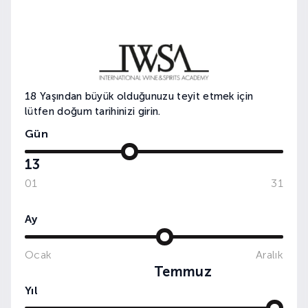
18 Yaşından büyük olduğunuzu teyit etmek için
lütfen doğum tarihinizi girin.
Gün
13
01
31
Ay
Ocak
Aralık
WINE&DINE: ÜZÜMLER VE İNSANLAR
Temmuz
Yıl