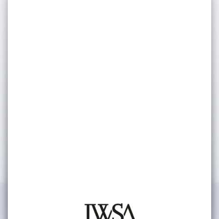
E-bültenimize
Abone Olun
Etkinlik ve duyurularımızdan haberdar olmak
için e-bültene
kayıt olun.