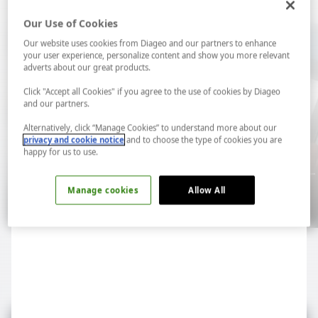
Our Use of Cookies
Our website uses cookies from Diageo and our partners to enhance
your user experience, personalize content and show you more relevant
adverts about our great products.
Click "Accept all Cookies" if you agree to the use of cookies by Diageo
and our partners.
Alternatively, click “Manage Cookies” to understand more about our
privacy and cookie notice
and to choose the type of cookies you are
happy for us to use.
Viski E-Book
Şarap E
Manage cookies
Allow All
E-Book
E-Book
LAB...
Spotify...