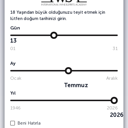
IWSA tarafından kimlik ve iletişim
bilgilerimin işlenerek şirket
18 Yaşından büyük olduğunuzu teyit etmek için
faaliyetlerinden, etkinliklerinden ve
duyurularından haberdar olmak adına
lütfen doğum tarihinizi girin.
tarafıma bülten, anket, bilgilendirme
Gün
amaçlı e-posta yoluyla ticari elektronik
ileti iletişimleri gerçekleştirilmesine
onay veriyorum. (Kişisel verilerinizin
13
işlenmesine dair ayrıntılı bilgiye
01
31
Aydınlatma Metni
üzerinden
ulaşabilirsiniz.) Kişisel verilerinizin
pazarlama ortaklarımızla nasıl
Ay
paylaştığımız hakkında daha fazla bilgi
için lütfen
Gizlilik & Çerez Politikası’na
bakınız. Dilediğiniz zaman abonelikten
Ocak
Aralık
çıkabilirsiniz.
Temmuz
Yıl
1946
2026
2026
Beni Hatırla