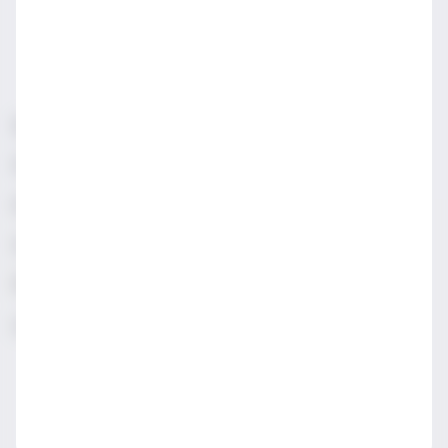
Sorumlu Alkol Tüketiniz
Şartlar & Koşullar
Diageo Gizlilik Merkezi
Erişilebilirlik
Sosyal Medya Topluluk İlkeleri
Manage cookies
Gizlilik & Çerez Uyarısı