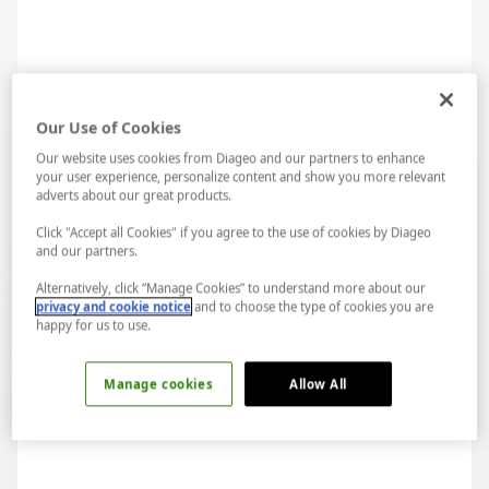
Our Use of Cookies
Blue Monday Malzemeler
Our website uses cookies from Diageo and our partners to enhance
your user experience, personalize content and show you more relevant
adverts about our great products.
30 ml cin
Click "Accept all Cookies" if you agree to the use of cookies by Diageo
30 ml portakal likörü
and our partners.
Alternatively, click “Manage Cookies” to understand more about our
0,6 ml mavi portakal likörü
privacy and cookie notice
and to choose the type of cookies you are
happy for us to use.
90 ml soğutulmuş soda
Manage cookies
Allow All
Blue Monday Hazırlanışı
LAB...
Spotify...
Cin ve portakal likörünü buz dolu highball bardağına
doldurun. Mavi portakal likörünü ekleyin. Sodayı da