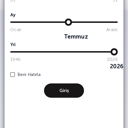
Ay
Ocak
Aralık
IWSA tarafından kimlik ve iletişim
Temmuz
bilgilerimin işlenerek şirket
faaliyetlerinden, etkinliklerinden ve
Yıl
duyurularından haberdar olmak adına
tarafıma bülten, anket, bilgilendirme
amaçlı e-posta yoluyla ticari elektronik
1946
2026
ileti iletişimleri gerçekleştirilmesine
2026
onay veriyorum. (Kişisel verilerinizin
işlenmesine dair ayrıntılı bilgiye
Beni Hatırla
Aydınlatma Metni
üzerinden
ulaşabilirsiniz.) Kişisel verilerinizin
pazarlama ortaklarımızla nasıl
Giriş
paylaştığımız hakkında daha fazla bilgi
için lütfen
Gizlilik & Çerez Politikası’na
bakınız. Dilediğiniz zaman abonelikten
çıkabilirsiniz.