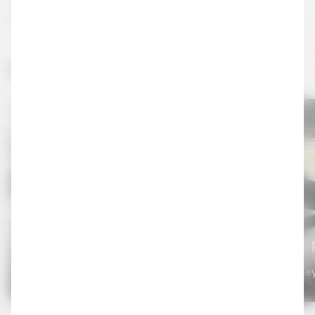
ekleyip, Blue Monday kokteylini karıştırın.
İlginizi Çekebilir
Green Town
Perfect 
Cinli Kokteyller
Cinli Kokte