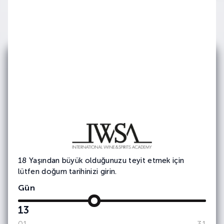
E-bültenimize
Abone Olun
Etkinlik ve duyurularımızdan haberdar olmak
için e-bültene
kayıt olun.
18 Yaşından büyük olduğunuzu teyit etmek için
lütfen doğum tarihinizi girin.
Gün
13
01
31