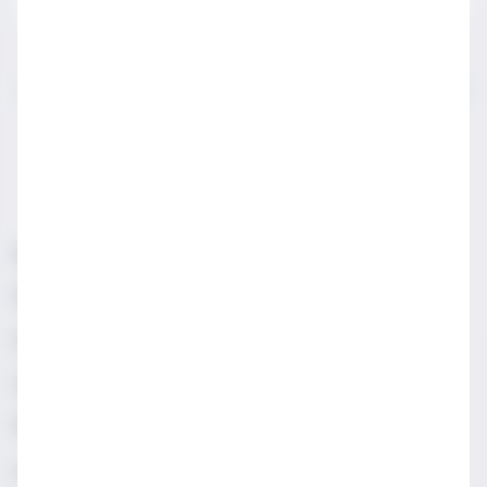
IWSA sektör profesyonelleri için açılmış bir sayfadır.
LÜTFEN YASAL SATIN ALMA YAŞINDAN KÜÇÜKLERLE
PAYLAŞMAYIN.
Sorumlu Alkol Tüketiniz
Şartlar & Koşullar
Diageo Gizlilik Merkezi
Erişilebilirlik
Sosyal Medya Topluluk İlkeleri
Manage cookies
Gizlilik & Çerez Uyarısı