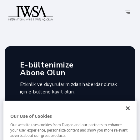
500
E-bültenimize
Abone Olun
Bir şeyler ters gitti.
Etkinlik ve duyurularımızdan haberdar olmak
için e-bültene
kayıt olun.
Aradığın içeriğe şu an ulaşılamıyor.
Our Use of Cookies
Anasayfa’ya Git
Our website uses cookies from Diageo and our partners to enhance
your user experience, personalize content and show you more relevant
adverts about our great products.