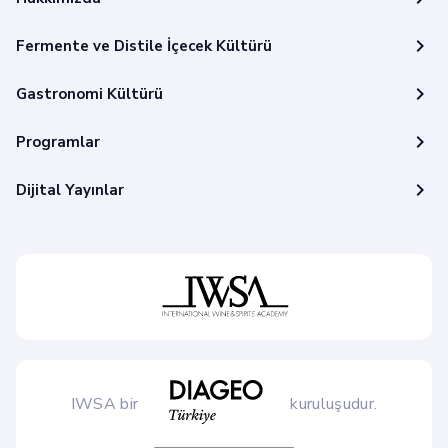
chevron_right
Fermente ve Distile İçecek Kültürü
chevron_right
Gastronomi Kültürü
chevron_right
Programlar
chevron_right
Dijital Yayınlar
IWSA bir
kuruluşudur.