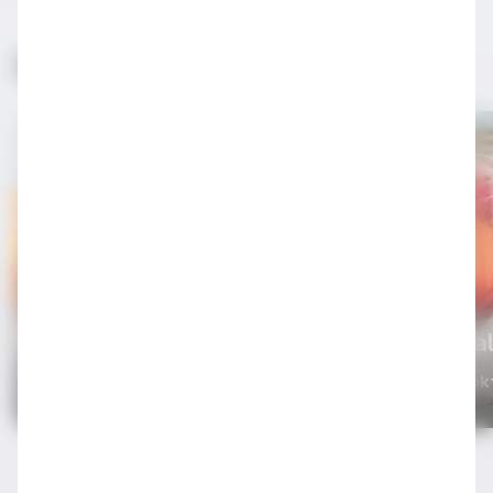
İlginizi Çekebilir
Bellini
Kir Roya
Şaraplı Kokteyller
Şaraplı Kok