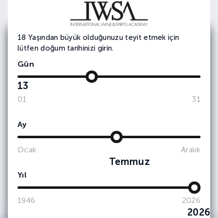
18 Yaşından büyük olduğunuzu teyit etmek için
lütfen doğum tarihinizi girin.
E-bültenimize
Abone Olun
Gün
Etkinlik ve duyurularımızdan haberdar olmak
13
için e-bültene
kayıt olun.
01
31
Ay
Ocak
Aralık
Temmuz
Yıl
1946
2026
2026