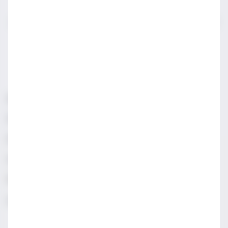
IWSA sektör profesyonelleri için açılmış bir sayfadır.
LÜTFEN YASAL SATIN ALMA YAŞINDAN KÜÇÜKLERLE
PAYLAŞMAYIN.
Sorumlu Alkol Tüketiniz
Şartlar & Koşullar
Diageo Gizlilik Merkezi
Erişilebilirlik
Sosyal Medya Topluluk İlkeleri
Manage cookies
Gizlilik & Çerez Uyarısı