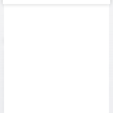
Yarım limon
1 misket limonu
Buz
Klasik Sangria Hazırlanışı
Büyük cam bir sürahide portakal, misket limonu ve limon
dilimlerini ekleyiniz. Ardından başka bir kapta brandy,
portakal likörü ve şekeri karıştırıp büyük sürahiye ekleyiniz.
En son olarak kırmızı şarabı da katıp ve karıştırarak karışımı
elde edebilirsiniz. Servis etmeden önce en az 2 saat, en
ideali bir gece buzdolabında soğutunuz. Servis edeceğiniz
zaman sodayı ekleyip karıştırın. Buz konulmuş kadehlerde
servis edebilirsiniz. Dilimlenmiş meyve ile de Klasik
Sangria kokteylinizi süsleyebilirsiniz.