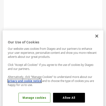
Klasik Sangria Malzemeler
Our Use of Cookies
45 ml brendi
Our website uses cookies from Diageo and our partners to enhance
your user experience, personalize content and show you more relevant
45 ml portakal likörü
adverts about our great products.
Click "Accept all Cookies" if you agree to the use of cookies by Diageo
1 şişe sek kırmızı şarap
and our partners.
350 ml soda
Alternatively, click “Manage Cookies” to understand more about our
privacy and cookie notice
and to choose the type of cookies you are
happy for us to use.
2 çay kaşığı şeker
LAB...
Spotify...
Manage cookies
Allow All
1 portakal