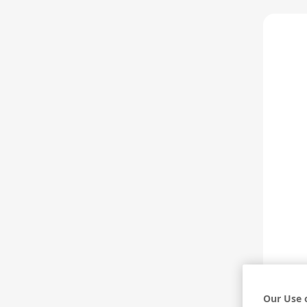
HAKKIMIZDA
FERMENTE VE DİST
Anasayfa
>
Fermente ve Distile İçecek Kültürü
>
Dist
Our Use 