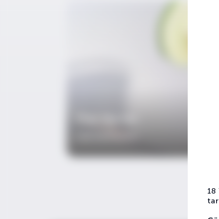
Pink Martini
Cinli Kokteyller
18
tar