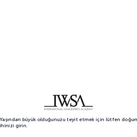
Dry Martini
G
Cinli Kokteyller
C
1
2
 Yaşından büyük olduğunuzu teyit etmek için lütfen doğu
ihinizi girin.