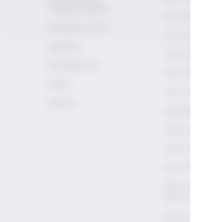
Topluluk İlkeleri
Rakı Tarihi
Akreditasyonlar
Viski 101
Akademi
Viski Tarihi
Uzmanlarımız
Rakı Terimleri
Galeri
Viski Terimleri
İletişim
Şarap Kültürü
Şarap 101
Şarap Tarihi
Şarap Terimleri
Şarap Terimleri 
Okunur?
Kırmızı Şarap Na