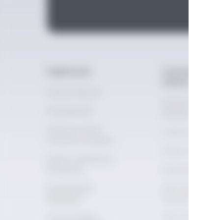
Hakkımızda
Fermente ve Di
Kültürü
Vizyon Misyon
Distile İçecek
Erişilebilirlik
Kültürü
İnternet Sitesi
Distile İçki Terim
Kullanım Koşulları
Distile 101
Kişisel Verilerinizi
Koruyoruz
Kokteyller
Erişilebilirlik
Rakı Duyusal
Bildirgesi
Çemberi
Sosyal Medya
Rakı 101