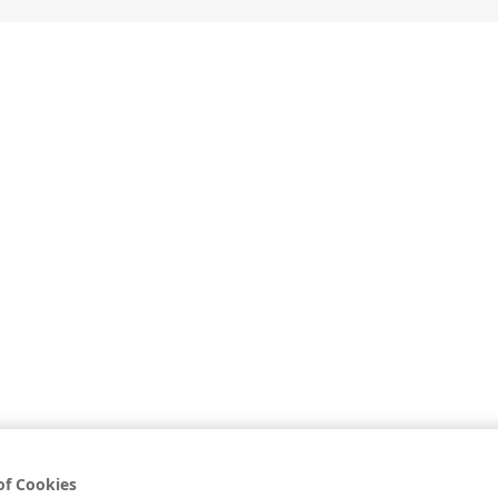
İLE İÇECEK KÜLTÜRÜ
GASTRONOMİ KÜLTÜRÜ
PROGR
Negroni
ile İçecek Kültürü
>
Kokteyller
>
Cinli Kokteyller
>
Negroni
of Cookies