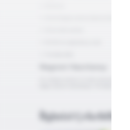
30 ml cin
30 ml İtalyan vermut (kırmızı bitter)
30 ml tatlı vermut
60-90 ml soğutulmuş soda
Portakal dilim
Negroni Hazırlanışı
Cin, İtalyan vermut ve tatlı vermutu buz ile
bağlı soda ile tamamlayın. Portakal dilimi ile
İlginizi Çekebilir