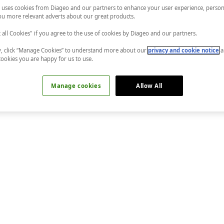
 uses cookies from Diageo and our partners to enhance your user experience, person
u more relevant adverts about our great products.
t all Cookies" if you agree to the use of cookies by Diageo and our partners.
ly, click “Manage Cookies” to understand more about our
privacy and cookie notice
a
cookies you are happy for us to use.
Manage cookies
Allow All
eşfedilmiştir. Floransa kontu Camillo Negroni bir gün barda
ine cin eklemesini rica etmiştir. Klasik tarifinde cin, İtalyan
larak servis edilir.