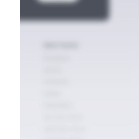
Dijital Yayınlar
vimi
Kütüphane
demisi
Spotify
ademy
Podcastler
mleri
E-Book
ilik
Storyschool
Rakı Story School
Şarap Story School
ogramları