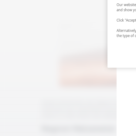
Our website
and show yo
Click "Accep
Alternative
the type of 
Yüzyılın dönümünde olan Negroni İtalya'da k
Americano'sunu yudumlarken barmenden kokteyl
vermut ve tatlı vermut eşit miktarda karıştırı
Negroni Malzemeler