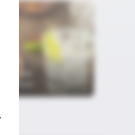
in & Tonic
L’amour
inli Kokteyller
Cinli Koktey
m