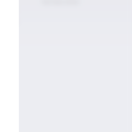
Viski Story School
 İçki
ogramları
ı İçecek
neli
ramı
şmaları
omisi