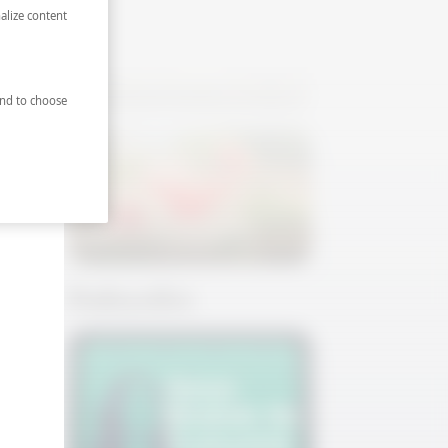
alize content
Salatalıklı Mürver Spritz
nd to choose
Karpuzlu Margarita
Podcastler