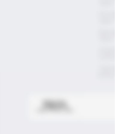
Yapılır?
Roze Şarap Nası
Yapılır?
Beyaz Şarap Nas
Yapılır?
Anadolu'nun Yer
Üzümleri
Türkiye'de Bağ
Bozumu