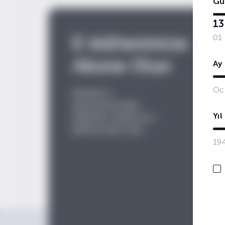
Gü
13
E-bültenimize
01
Abone Olun
Ay
Oc
Etkinlik ve
duyurularımızdan
Yıl
haberdar olmak için e-
bültene
kayıt olun.
19