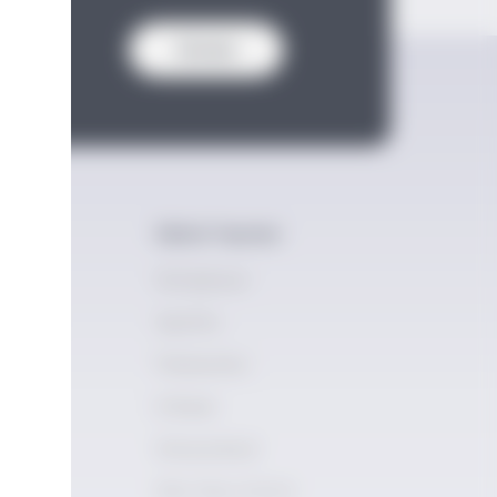
Gönder
Dijital Yayınlar
vimi
Kütüphane
demisi
Spotify
ademy
Podcastler
mleri
E-Book
ilik
Storyschool
Rakı Story School