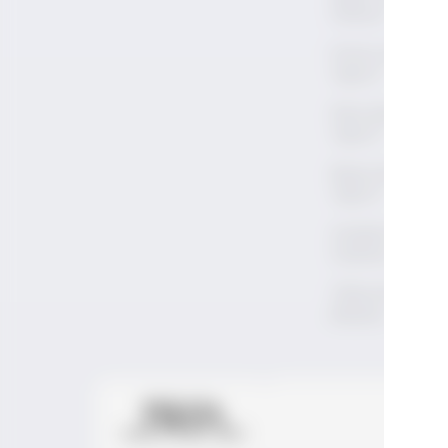
Okunur?
Kırmızı Şarap Na
Yapılır?
Roze Şarap Nası
Yapılır?
Beyaz Şarap Nas
Yapılır?
Anadolu'nun Yer
Üzümleri
Türkiye'de Bağ
Bozumu