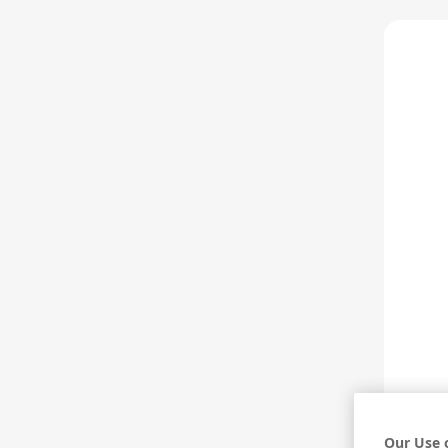
HAKKIMIZDA
FERMENTE VE DİST
Anasayfa
>
Fermente ve Distile İçecek Kültürü
>
Dist
Our Use 