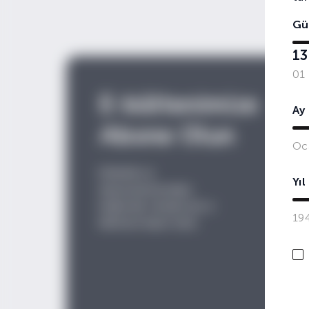
Gü
13
01
E-bültenimize
Ay
Abone Olun
Oc
Etkinlik ve
Yıl
duyurularımızdan
haberdar olmak için e-
19
bültene
kayıt olun.