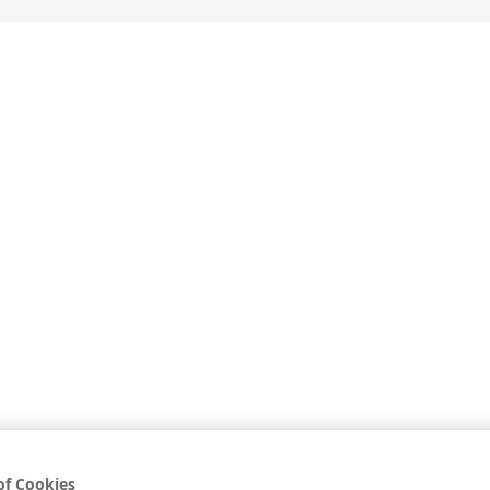
İLE İÇECEK KÜLTÜRÜ
GASTRONOMİ KÜLTÜRÜ
PROGR
Sunset Mojito
ile İçecek Kültürü
>
Kokteyller
>
Viskili Kokteyller
>
Sunset Mojito
of Cookies