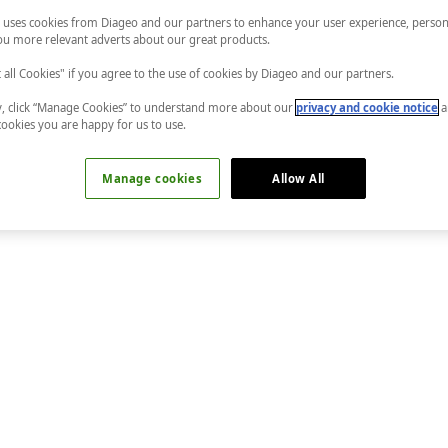
 uses cookies from Diageo and our partners to enhance your user experience, person
u more relevant adverts about our great products.
t all Cookies" if you agree to the use of cookies by Diageo and our partners.
ly, click “Manage Cookies” to understand more about our
privacy and cookie notice
a
cookies you are happy for us to use.
Manage cookies
Allow All
o’dur. Klasik tariften esinlenerek barmenler yüzlerce kendi fark
h viskili bu reçete de klasik Mojito’nun farklı bir yorumudur.
r