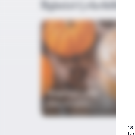
İlginizi Çekebilir
Gingernut Latte
Viskili Kokteyller
18
tar