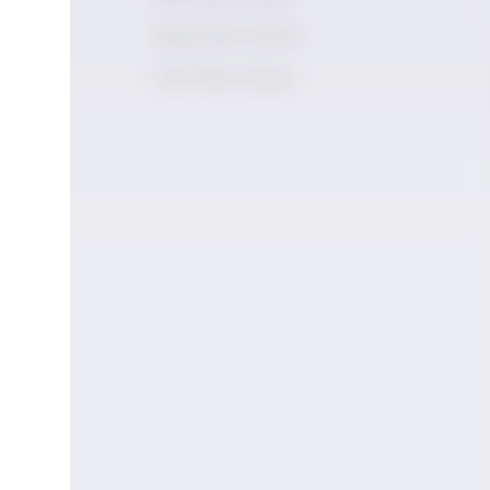
Şarap Story School
ogramları
Viski Story School
 İçki
ogramları
ı İçecek
neli
ramı
şmaları
omisi