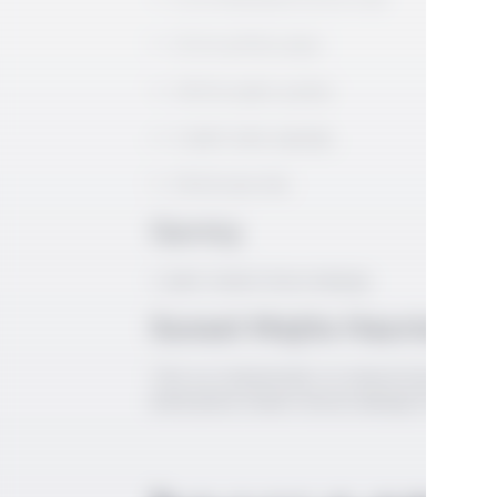
15 ml şeftali şnaps
145 ml şeker şurubu
2 adet nane yaprağı
15 ml sour mix
Garniş:
1 adet misket limon kabuğu
Sunset Mojito Hazırlanışı
Tüm sıvı malzemeleri ve naneyi buzla çalkal
kokteylinizi misket limonu kabuğu ile süsleyi