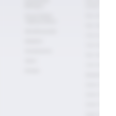
Erişilebilirlik
Rakı Duyusal
Bildirgesi
Çemberi
Sosyal Medya
Rakı 101
Topluluk İlkeleri
Rakı Tarihi
Akreditasyonlar
Viski 101
Akademi
Viski Tarihi
Uzmanlarımız
Rakı Terimleri
Galeri
Viski Terimleri
İletişim
Şarap Kültürü
Şarap 101
Şarap Tarihi
Şarap Terimleri
Şarap Terimleri 