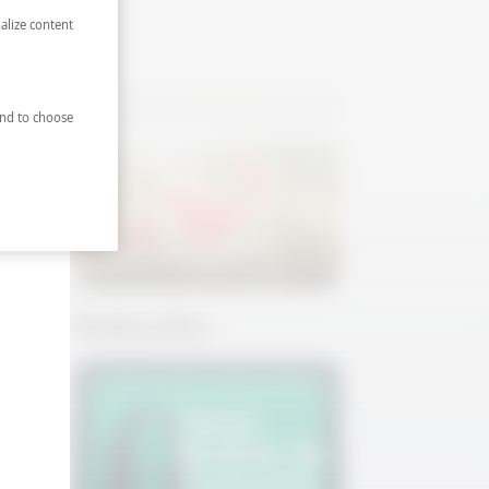
alize content
Salatalıklı Mürver Spritz
nd to choose
Karpuzlu Margarita
Podcastler
lı