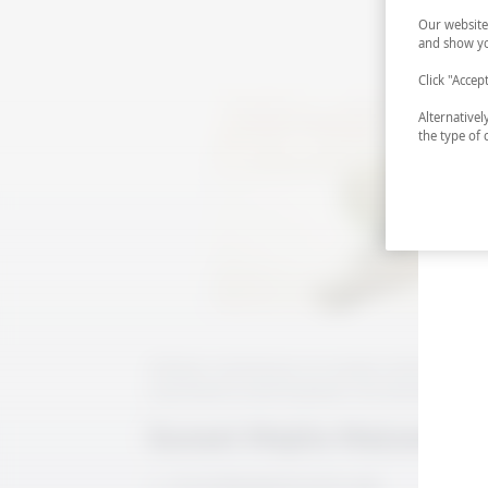
Our website
and show yo
Click "Accep
Alternative
the type of 
Kübanın tartışmasız en meşhur kokteyli Mojit
reçetelerini yaratmışlardır. Bu blended scotc
Sunset Mojito Malzemele
22 ml Blended Scotch viski