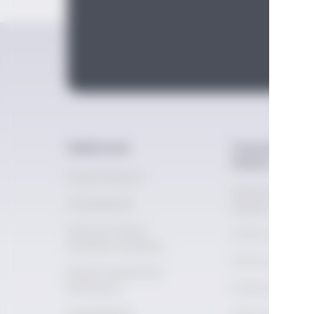
Hakkımızda
Fermente ve Di
Kültürü
Vizyon Misyon
Distile İçecek
Erişilebilirlik
Kültürü
İnternet Sitesi
Distile İçki Terim
Kullanım Koşulları
Distile 101
Kişisel Verilerinizi
Koruyoruz
Kokteyller