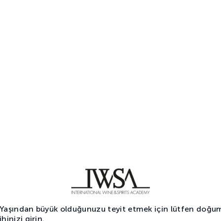
Whisky Sour
S
Viskili Kokteyller
V
 Yaşından büyük olduğunuzu teyit etmek için lütfen doğu
1
2
ihinizi girin.