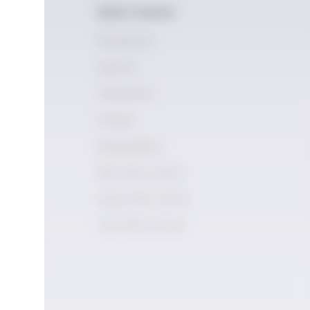
Dijital Yayınlar
vimi
Kütüphane
demisi
Spotify
ademy
Podcastler
mleri
E-Book
ilik
Storyschool
Rakı Story School
Şarap Story School
ogramları
Viski Story School
 İçki
ogramları
ı İçecek
neli
ramı