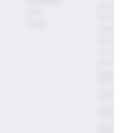
Uzmanlarımız
Rakı Terimleri
Galeri
Viski Terimleri
İletişim
Şarap Kültürü
Şarap 101
Şarap Tarihi
Şarap Terimleri
Şarap Terimleri 
Okunur?
Kırmızı Şarap Na
Yapılır?
Roze Şarap Nası
Yapılır?
Beyaz Şarap Nas