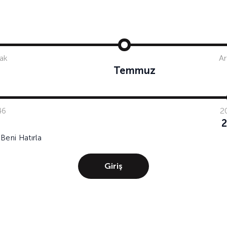
IWSA tarafından kimlik ve iletişim bilgilerimin iş
etkinliklerinden ve duyurularından haberdar olm
anket, bilgilendirme amaçlı e-posta yoluyla ticari 
gerçekleştirilmesine onay veriyorum. (Kişisel veri
ak
Ar
ayrıntılı bilgiye
Aydınlatma Metni
üzerinden ulaşab
Temmuz
pazarlama ortaklarımızla nasıl paylaştığımız hakk
lütfen
Gizlilik & Çerez Politikası’na
bakınız. Dile
çıkabilirsiniz.
46
2
Beni Hatırla
Giriş