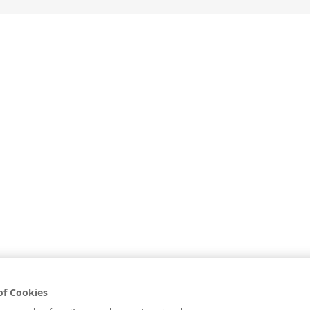
İLE İÇECEK KÜLTÜRÜ
GASTRONOMİ KÜLTÜRÜ
PROGR
Tequini (Tekila Martini)
ile İçecek Kültürü
>
Kokteyller
>
Tekilalı Kokteyller
>
Tequini (Tekila 
of Cookies