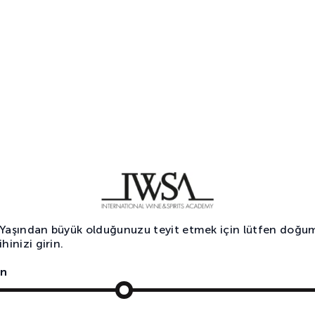
Bothan
Tekilalı Kokteyller
T
1
2
 Yaşından büyük olduğunuzu teyit etmek için lütfen doğu
ihinizi girin.
n