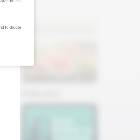
alize content
Salatalıklı Mürver Spritz
nd to choose
Karpuzlu Margarita
Podcastler