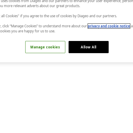
 uses cookies from Diageo and our partners to enhance your user experience, person
u more relevant adverts about our great products.
t all Cookies" if you agree to the use of cookies by Diageo and our partners.
ly, click “Manage Cookies” to understand more about our
privacy and cookie notice
a
cookies you are happy for us to use.
Manage cookies
Allow All
 Malzemeler