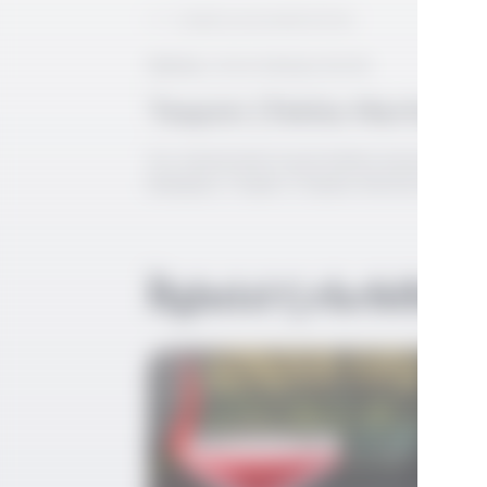
1 damla aromatik bitter
Garniş:
Limon kabuğu (kıvrık)
Tequini (Tekila Martini) H
Sıvı malzemeleri buzla birlikte karıştırıcı b
kabuğunu Tequini (Tequila Martini) kokteylin
İlginizi Çekebilir