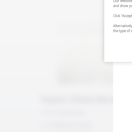
Our website
and show yo
Click "Accep
Alternative
the type of 
Tequini (Tekila Martini)
60 ml tekila blanco
2-3 damla dry vermut