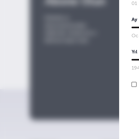
Abone Olun
01
Etkinlik ve
Ay
duyurularımızdan
haberdar olmak için e-
Oc
bültene
kayıt olun.
Yıl
19