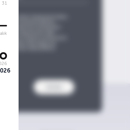
31
lenerek şirket faaliyetlerinden,
ak adına tarafıma bülten,
elektronik ileti iletişimleri
lerinizin işlenmesine dair
alık
ilirsiniz.) Kişisel verilerinizin
ında daha fazla bilgi için
diğiniz zaman abonelikten
026
2026
Gönder