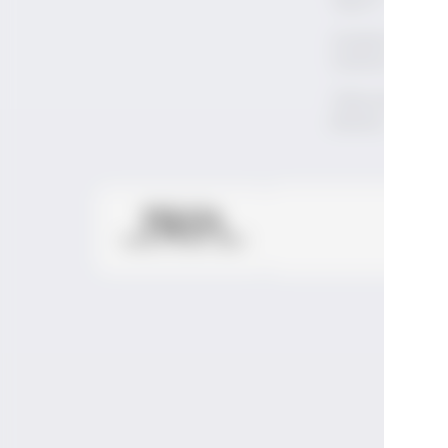
Yapılır?
Anadolu'nun Yer
Üzümleri
Türkiye'de Bağ
Bozumu
LÜT