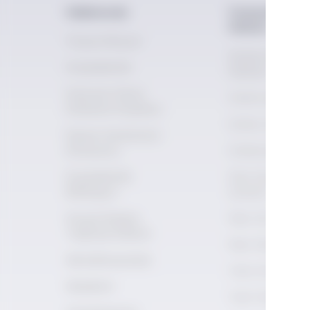
Hakkımızda
Fermente ve Di
Kültürü
Vizyon Misyon
Distile İçecek
Erişilebilirlik
Kültürü
İnternet Sitesi
Distile İçki Terim
Kullanım Koşulları
Distile 101
Kişisel Verilerinizi
Koruyoruz
Kokteyller
Erişilebilirlik
Rakı Duyusal
Bildirgesi
Çemberi
Sosyal Medya
Rakı 101
Topluluk İlkeleri
Rakı Tarihi
Akreditasyonlar
Viski 101
Akademi
Viski Tarihi