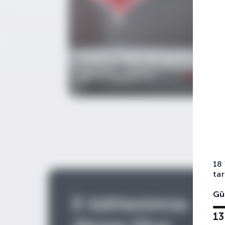
Cherry Chili Margarita
Tekilalı Kokteyller
18
tar
Gü
E-bültenimize
13