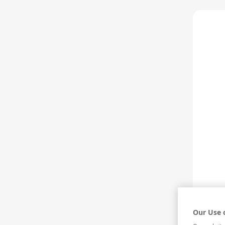
HAKKIMIZDA
FERMENTE VE DİST
Anasayfa
>
Fermente ve Distile İçecek Kültürü
>
Dist
Our Use 