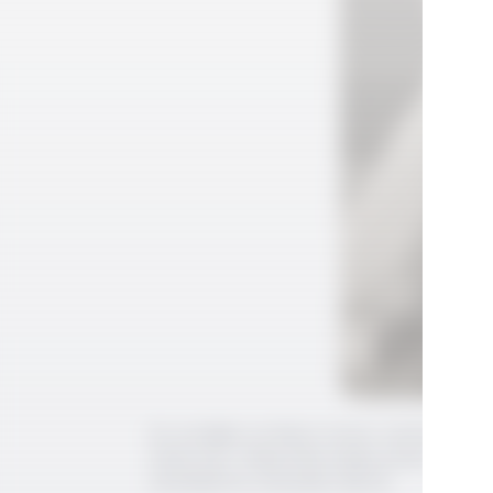
En sevdiğim ne biliyor musun; yemek değil 
Zaten ben Türkiye'den başka yerde oturama
memlekette otururdum abi.[1]