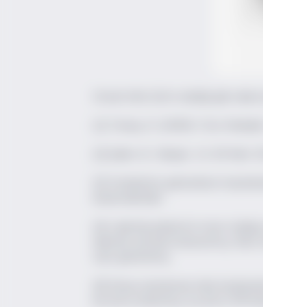
Üstad Vefa Zat'ın dediği gibi rakınız kaymak,
[1] Tavlaş, N. (2009), Foto Muhabiri: Ara Gül
[2] Şahin, B., Oksijen, 12-18 Mart 2021, s. 43
[3] İstanbul'un geleneksel meyhanelerinde dir
bulunmaktadır.
[4] Lakerda pahalı bir meze olduğu için mey
lakerda satıcıları bulunurmuş. Bazı müşteri
öyle girerlermiş.
[5] Sinop uluslararası kale kazılarında, kuzeyb
bir pitos bulunmuş, bu pitoz MÖ bininci yıla t