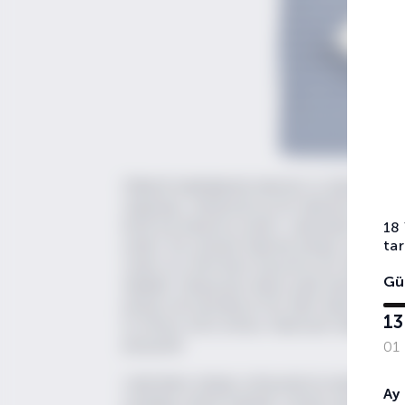
Dikkatli bakıldığında lakerda ve çilingir sofr
olgunlaşır, dolayısıyla iyi bir lakerda yiyebi
keyif için kararınca yenilir. Lakerdanın kendi
18
tar
azaltır. Bu yönüyle lakerda çilingir sofrası ad
vardır; bu sofra karın doyurma yeri değil, de
Gü
değildir, dolayısıyla rakıya eşlik edecek kada
parçası da neredeyse her daim lakerda üzeri
13
iyi olması, kötü olması, falancanın lakerdası
parçasıdır.
01
Lakerdanın çilingir sofrasında bu kadar sevil
Ay
sunduğu umami etkisidir. Umami tadı glutam