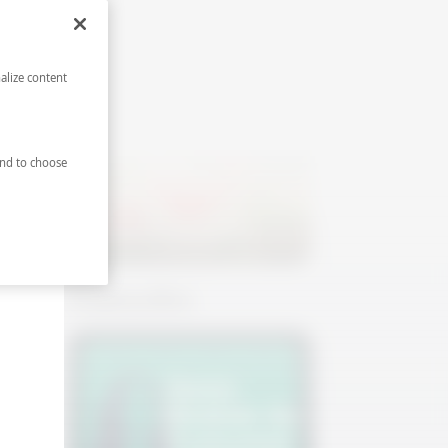
Salatalıklı Mürver Spritz
alize content
nd to choose
Karpuzlu Margarita
ul'un
Podcastler