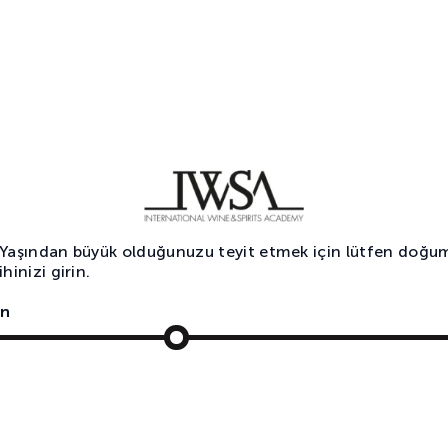
ası arasında yabana atılmaz bir benzerlik vardır: Lakerda yavaş
lmek için beklemeyi bilmek gerekir; çok tüketilmez, doymak için de
si tadımlık olduğu için mideyi yormaz, alkolün olumsuz etkilerini
 Yaşından büyük olduğunuzu teyit etmek için lütfen doğu
ihinizi girin.
abının kendisiyle birebir örtüşür. Çilingir sofrasının da bir yeme 
m sofrasıdır, muhabbet için bir vesiledir. Karın doyurmak bir ama
n
r, tadımlık yenir, yavaş yenir. Çilingir sofrasındaki muhabbetlerin 
ne olur; nerede o eski lakerdalardan başlayan, sofradaki lakerda
nın daha güzel olması vb hep çilingir sofrası muhabbetinin bir
mesinin bir diğer nedeni ise çok farkında olmadığımız, lezzete dai
at bakımından zengin gıdalarda bulunmaktadır ki balık da bunla