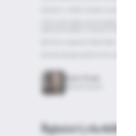
[6] Bozis, S. (2000), İstanbul Lezzeti, Tarih Va
[7] İlk tespit edilen umami maddesi monoso
palamutun içindeki 5'-inosinattır (IMP).
[8] İnosin ve guanozin nükleotidleri.
[9]
https://jotags.org/2017/vol5_issue3_art
Aylin Örnek
Lakerda Üreticisi
İlginizi Çekebilir