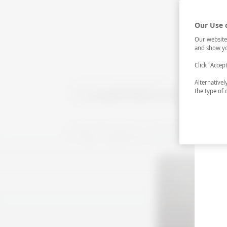
Our Use 
Our website
and show yo
Click "Accep
Alternative
the type of 
Lakerda İstanbul'un ve İstanbul meyhane kült
bir diğer vazgeçilmezi olan Ara Güler bakın L