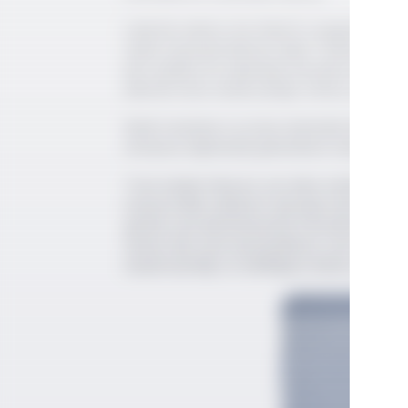
Lakerda sadece Ara Güler'in vazgeçilmezi de
tarihli sayısında Behzat Şahin Türkiye'de işin
dört kişiden 6'sı lakerdayı favorileri arasında
lakerda meze olarak çilingir sofrası sevenler
Nedir meyhane ve meze aleminde lakerdayı bu
olmasına rağmen[4] geleneksel meyhane alem
Tuzlu balığın hikayesi çok daha eskilere gi
manastırdaki rahiplerin ekmeğe katık yapıp m
günlük yiyeceklerdendi.[6] Evlerdeki ince kile
zaman alan ama hazırlandıktan sonra hemen y
olarak basitliği ve hafifliğiyle bilinen çilingi