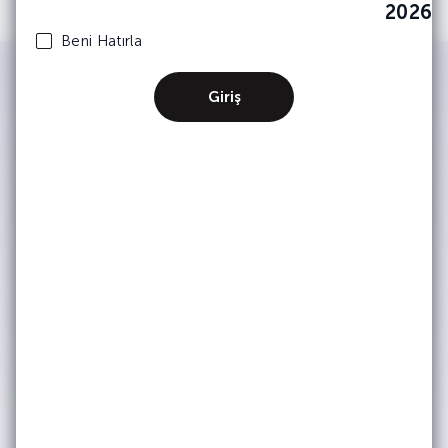
2026
Beni Hatırla
Giriş
IWSA tarafından kimlik ve iletişim
bilgilerimin işlenerek şirket
faaliyetlerinden, etkinliklerinden ve
duyurularından haberdar olmak adına
tarafıma bülten, anket, bilgilendirme
amaçlı e-posta yoluyla ticari elektronik
ileti iletişimleri gerçekleştirilmesine
onay veriyorum. (Kişisel verilerinizin
işlenmesine dair ayrıntılı bilgiye
Aydınlatma Metni
üzerinden
ulaşabilirsiniz.) Kişisel verilerinizin
pazarlama ortaklarımızla nasıl
paylaştığımız hakkında daha fazla bilgi
için lütfen
Gizlilik & Çerez Politikası’na
bakınız. Dilediğiniz zaman abonelikten
çıkabilirsiniz.