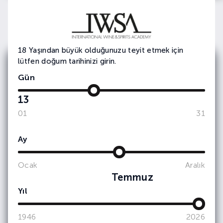
18 Yaşından büyük olduğunuzu teyit etmek için
lütfen doğum tarihinizi girin.
E-bültenimize
Gün
Abone Olun
13
Etkinlik ve duyurularımızdan haberdar olmak
01
31
için e-bültene
kayıt olun.
Ay
Ocak
Aralık
Temmuz
Yıl
1946
2026