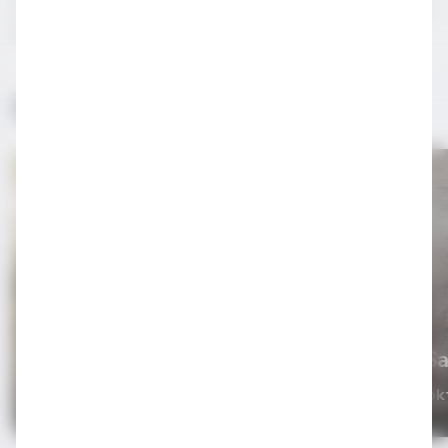
servis edebilirsiniz. Rosado Sangria kokteylinizi dilimlenmiş
meyve ile de süsleyebilirsiniz.
İlginizi Çekebilir
Biberiyeli Portakal
Spritz
Klasik S
Şaraplı Kokteyller
Şaraplı Kok