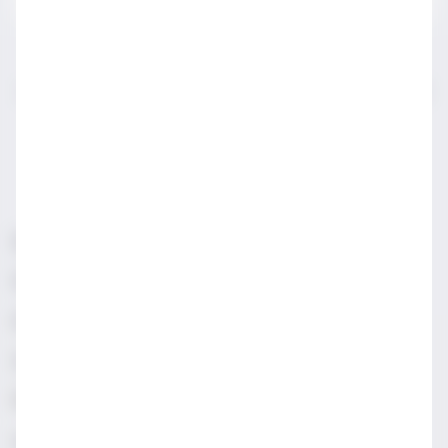
IWSA sektör profesyonelleri için açılmış bir sayfadır.
LÜTFEN YASAL SATIN ALMA YAŞINDAN KÜÇÜKLERLE
PAYLAŞMAYIN.
Sorumlu Alkol Tüketiniz
Şartlar & Koşullar
Diageo Gizlilik Merkezi
Erişilebilirlik
Sosyal Medya Topluluk İlkeleri
Manage cookies
Gizlilik & Çerez Uyarısı