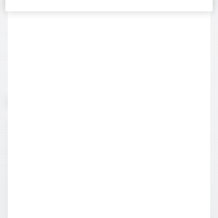
Yarım limon
1 misket limonu
Ahududu ve böğürtlen veya şeftali
Buz
Rosado Sangria Hazırlanışı
Büyük cam bir sürahiye dilediğiniz meyveleri ekleyiniz.
Ardından başka bir kapta brendi, portakal likörü ve şekeri
karıştırıp büyük sürahiye ekleyiniz. En son olarak iyi
soğutulmuş roze şarabı da katıp ve karıştırarak karışımı
elde edebilirsiniz. Servis etmeden önce en az 2 saat, en
ideali bir gece buzdolabında soğutunuz. Servis edeceğiniz
zaman sodayı ekleyip karıştırın. Buz konulmuş kadehlerde