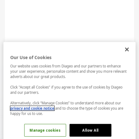
Rosado Sangria Malzemeler
1 şişe roze şarap
Our Use of Cookies
Our website uses cookies from Diageo and our partners to enhance
45 ml brendi
your user experience, personalize content and show you more relevant
adverts about our great products.
45 ml portakal likörü
Click "Accept all Cookies" if you agree to the use of cookies by Diageo
and our partners.
350 ml soda
Alternatively, click “Manage Cookies” to understand more about our
privacy and cookie notice
and to choose the type of cookies you are
happy for us to use.
2 çay kaşığı şeker
LAB...
Spotify...
1 portakal
Manage cookies
Allow All