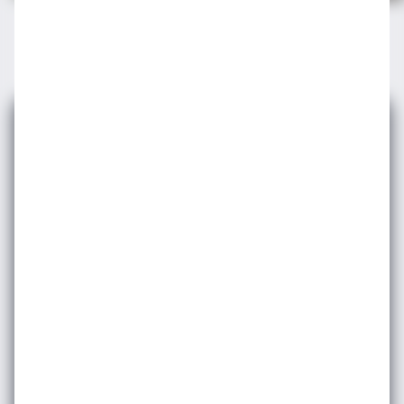
E-bültenimize
Abone Olun
Etkinlik ve duyurularımızdan haberdar olmak
için e-bültene
kayıt olun.