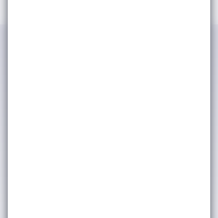
IWSA tarafından kimlik ve iletişim
bilgilerimin işlenerek şirket
faaliyetlerinden, etkinliklerinden ve
duyurularından haberdar olmak adına
tarafıma bülten, anket, bilgilendirme
amaçlı e-posta yoluyla ticari elektronik
ileti iletişimleri gerçekleştirilmesine
onay veriyorum. (Kişisel verilerinizin
işlenmesine dair ayrıntılı bilgiye
Aydınlatma Metni
üzerinden
ulaşabilirsiniz.) Kişisel verilerinizin
pazarlama ortaklarımızla nasıl
paylaştığımız hakkında daha fazla bilgi
için lütfen
Gizlilik & Çerez Politikası’na
bakınız. Dilediğiniz zaman abonelikten
çıkabilirsiniz.