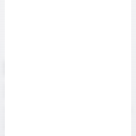
Roze şarap ve Blush şarap arasındaki
fark nedir?
Şarapları rengine göre 3'e ayırırız. Kırmızı, beyaz ve roze.
Blush şaraplar da roze şaraptır.
Yanakların kızardığında ortaya çıkan o renk gibi Amerikalılar
roze şarabın ismine daha tatlı olması açısından blush
demişler.