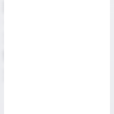
Roze Şaraplar Kaç Derecede Servis
Edilmelidir?
Tipik olarak beyaz, roze ve köpüklü soğuk servis edilir.
Rozeleri soğutulmuş diye tabir ettiğimiz 7-10 derecede
servis etmenizi öneririz.
Roze Şaraplar Hangi Kadehlerde
Tüketilmelidir?
Roze şarap soğuk servis edilir ve daha hızlı ısınmasının
önüne geçmek için daha küçük kadeh tercih edilir.