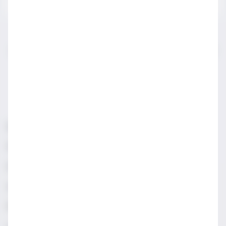
IWSA sektör profesyonelleri için açılmış bir sayfadır.
LÜTFEN YASAL SATIN ALMA YAŞINDAN KÜÇÜKLERLE
PAYLAŞMAYIN.
Sorumlu Alkol Tüketiniz
Şartlar & Koşullar
Diageo Gizlilik Merkezi
Erişilebilirlik
Sosyal Medya Topluluk İlkeleri
Manage cookies