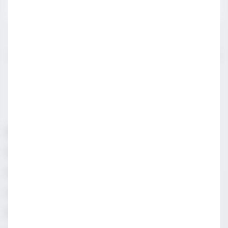
IWSA sektör profesyonelleri için açılmış bir sayfadır.
LÜTFEN YASAL SATIN ALMA YAŞINDAN KÜÇÜKLERLE
PAYLAŞMAYIN.
Sorumlu Alkol Tüketiniz
Şartlar & Koşullar
Diageo Gizlilik Merkezi
Erişilebilirlik
Sosyal Medya Topluluk İlkeleri
Manage cookies