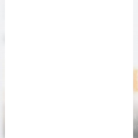
kadar, Amerika Birleşik Devletleri’nde de popülerdir.
Bunun da sebebi oradaki İtalyan göçmenlerdir.
İlginizi Çekebilir
Cin Nedir?
Highball
Distile İçki Terimleri
Distile İçki