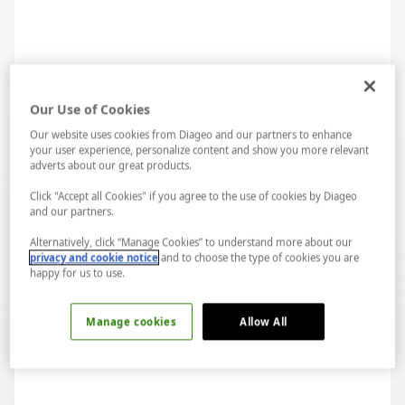
Our Use of Cookies
Sambuca da gene rakı gibi anason bazlı bir içkidir. Ancak
Our website uses cookies from Diageo and our partners to enhance
kullanılan alkol tamamen tarımsal kökenli etil alkoldür.
your user experience, personalize content and show you more relevant
adverts about our great products.
Yani tahıl alkolüdür. Bu tahıl alkolü, yıldız anason ile birlikte
Click "Accept all Cookies" if you agree to the use of cookies by Diageo
ve gerekirse diğer farklı botanik ve bitkiler ile birlikte
and our partners.
damıtılır. Genelde %40 alkol oranına sahiptir. Bu alkol
Alternatively, click “Manage Cookies” to understand more about our
oranı daha da yüksek olabilir. Ancak sambuca’daki şeker
privacy and cookie notice
and to choose the type of cookies you are
happy for us to use.
miktarı diğer anasonlu içkilere göre yüksek sayılır.
İtalyanlar'ın geleneksel içkilerinden bir tanesi olarak
Manage cookies
Allow All
adlandırılır ve likör olarak tanımlanır. İçim şeklinde de içine
LAB...
kahve çekirdeği atılır. Bazen de sambuca, yakılarak
Spotify...
içilebilir. Genellikle Christmas’ta ya da evlilik
kutlamalarında, çokça tüketilir. İtalya'da popüler olduğu