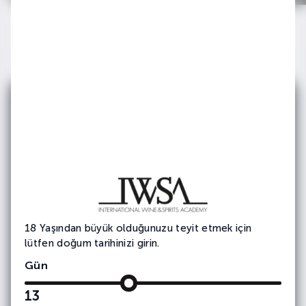
E-bültenimize
Abone Olun
Etkinlik ve duyurularımızdan haberdar olmak
için e-bültene
kayıt olun.
18 Yaşından büyük olduğunuzu teyit etmek için
lütfen doğum tarihinizi girin.
Gün
13