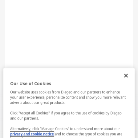
Rakının yanına meze olarak beyaz peynir-kavun ikilisi
tesadüfi bir seçim değildir. Arkasındaki neden lezzetler
arasındaki dengedir. Meze sofrasının temel üç ayak
dengesi bu lezzet üçlüsü üzerine kurulmuştur. Burada
Our Use of Cookies
rakının esas eşlikçisi peynirdir. Kavun bu üçlünün geri
Our website uses cookies from Diageo and our partners to enhance
plandaki birleştiricisidir.
your user experience, personalize content and show you more relevant
adverts about our great products.
Click "Accept all Cookies" if you agree to the use of cookies by Diageo
and our partners.
LAB...
Spotify...
Alternatively, click “Manage Cookies” to understand more about our
privacy and cookie notice
and to choose the type of cookies you are