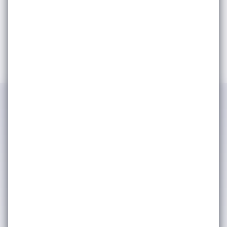
IWSA tarafından kimlik ve iletişim
bilgilerimin işlenerek şirket
faaliyetlerinden, etkinliklerinden ve
duyurularından haberdar olmak adına
tarafıma bülten, anket, bilgilendirme
amaçlı e-posta yoluyla ticari elektronik
ileti iletişimleri gerçekleştirilmesine
onay veriyorum. (Kişisel verilerinizin
işlenmesine dair ayrıntılı bilgiye
Aydınlatma Metni
üzerinden
ulaşabilirsiniz.) Kişisel verilerinizin
pazarlama ortaklarımızla nasıl