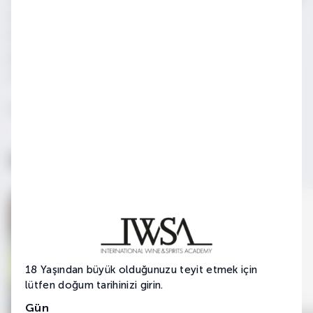
bir kılavuz gibidir. Böylece bir çatal ondan, bir öbüründen,
bir yudum rakı, bir yudum su derken bütün gece geçip
gider; kokuların ahengi, tatların uyumu ve zıtlığı derken
sofranın tadı tuzu bu üçlünün etrafında sarmal olur.
Kaynak: Meyhane İhtisas Kitabı, sayfa 187
İlginizi Çekebilir
18 Yaşından büyük olduğunuzu teyit etmek için
lütfen doğum tarihinizi girin.
Gün