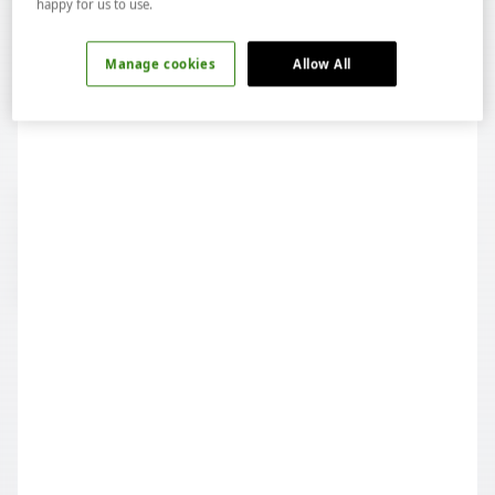
happy for us to use.
Manage cookies
Allow All
Beyaz peynir salamurada beklediği için ağızda deniz tuzu
gibi bir etki yaratır. Kavunun ferah tadı bu tuzluluğu keser,
bir anlamda damağı rahatlatır. Kavun çok baskın olmayan
hafif tatlılığıyla tuzu dengeler.