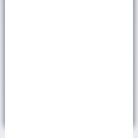
bakınız. Dilediğiniz zaman abonelikten
çıkabilirsiniz.
Gönder