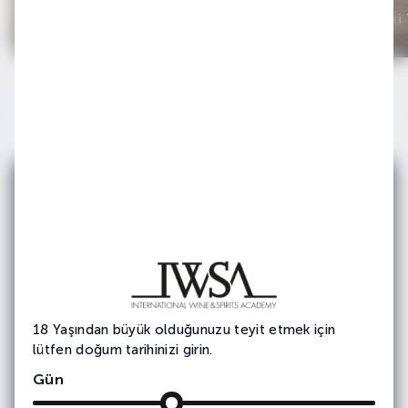
Distile İçki Terimleri
Distile İçki
E-bültenimize
Abone Olun
Etkinlik ve duyurularımızdan haberdar olmak
için e-bültene
kayıt olun.
18 Yaşından büyük olduğunuzu teyit etmek için
lütfen doğum tarihinizi girin.
Gün