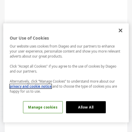
Our Use of Cookies
Fransız kökenli olan absinthe, üzüm alkolünün içine, başta
Our website uses cookies from Diageo and our partners to enhance
anason ve pelin otu katılması ile damıtılarak yapılmış bir
your user experience, personalize content and show you more relevant
içki. Yeşil rengi sebebiyle, ''Yeşil Peri'' adını almış ve ilk
adverts about our great products.
tüketildiği yıllarda alkol derecesi %60-70 aralığında
Click "Accept all Cookies" if you agree to the use of cookies by Diageo
and our partners.
olmuştur. Bir dönem özellikle davetlerin, asillerin, sarayın,
sosyetenin göz bebeği olan absinthe, şarap lobisinin bu
Alternatively, click “Manage Cookies” to understand more about our
privacy and cookie notice
and to choose the type of cookies you are
durumdan rahatsız olması ile karşı kampanyalar sayesinde,
happy for us to use.
maalesef artık popülerliğini yitirmiştir. Hatta pelin otunun
yüksek oranda kullanımı ve alkol derecesinin fazla
Manage cookies
Allow All
LAB...
olmasının yanında, morfin ile birlikte tüketilmesi absinthe'i
Spotify...
daha sonra yasaklanan bir içki haline getirmiştir. 1990'larda
ülkelerin uyguladığı alkol yasaları ve sınırlandırmalar ile