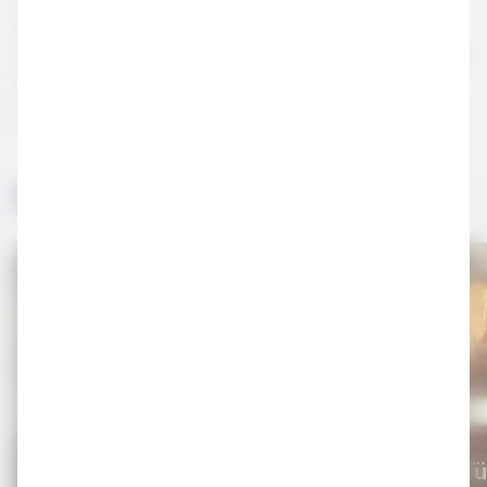
birlikte absinthe tekrar üretilmiş içindeki pelin otunun
oranı düşürülmüş ve tabii ki içim yöntemi çok daha farklı bir
hale gelmiştir. Günümüzde gene popüler olan absinthe,
sek içildiği gibi farklı kokteyllerde de kullanılmaktadır.
İlginizi Çekebilir
Damıtma Nedir?
Bitter Tü