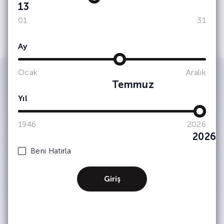
13
01
31
Ay
Ocak
Aralık
Temmuz
Yıl
IWSA tarafından kimlik ve iletişim
bilgilerimin işlenerek şirket
faaliyetlerinden, etkinliklerinden ve
1946
2026
duyurularından haberdar olmak adına
2026
tarafıma bülten, anket, bilgilendirme
amaçlı e-posta yoluyla ticari elektronik
Beni Hatırla
ileti iletişimleri gerçekleştirilmesine
onay veriyorum. (Kişisel verilerinizin
işlenmesine dair ayrıntılı bilgiye
Giriş
Aydınlatma Metni
üzerinden
ulaşabilirsiniz.) Kişisel verilerinizin
pazarlama ortaklarımızla nasıl
paylaştığımız hakkında daha fazla bilgi
için lütfen
Gizlilik & Çerez Politikası’na