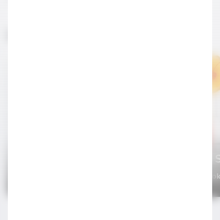
İlginizi Çekebilir
Black Widow
Tequila 
Tekilalı Kokteyller
Tekilalı Ko