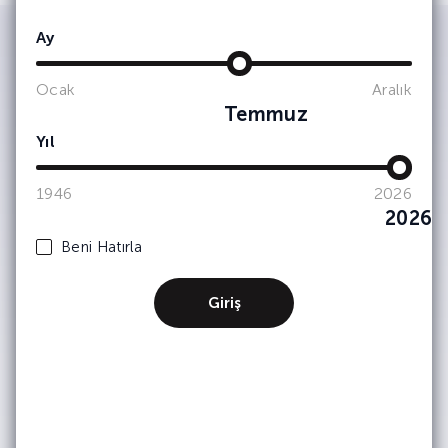
Ay
IWSA tarafından kimlik ve iletişim
Ocak
Aralık
bilgilerimin işlenerek şirket
Temmuz
faaliyetlerinden, etkinliklerinden ve
Yıl
duyurularından haberdar olmak adına
tarafıma bülten, anket, bilgilendirme
amaçlı e-posta yoluyla ticari elektronik
1946
2026
ileti iletişimleri gerçekleştirilmesine
onay veriyorum. (Kişisel verilerinizin
2026
işlenmesine dair ayrıntılı bilgiye
Beni Hatırla
Aydınlatma Metni
üzerinden
ulaşabilirsiniz.) Kişisel verilerinizin
pazarlama ortaklarımızla nasıl
Giriş
paylaştığımız hakkında daha fazla bilgi
için lütfen
Gizlilik & Çerez Politikası’na
bakınız. Dilediğiniz zaman abonelikten
çıkabilirsiniz.