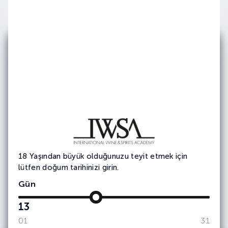
E-bültenimize
Abone Olun
Etkinlik ve duyurularımızdan haberdar olmak
için e-bültene
kayıt olun.
18 Yaşından büyük olduğunuzu teyit etmek için
lütfen doğum tarihinizi girin.
Gün
13
01
31