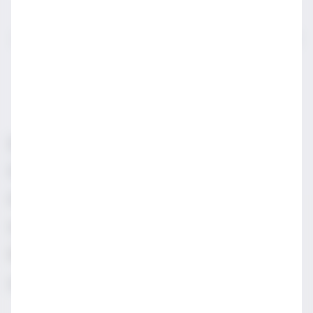
IWSA sektör profesyonelleri için açılmış bir sayfadır.
LÜTFEN YASAL SATIN ALMA YAŞINDAN KÜÇÜKLERLE
PAYLAŞMAYIN.
Sorumlu Alkol Tüketiniz
Şartlar & Koşullar
Diageo Gizlilik Merkezi
Erişilebilirlik
Sosyal Medya Topluluk İlkeleri
Manage cookies
Gizlilik & Çerez Uyarısı