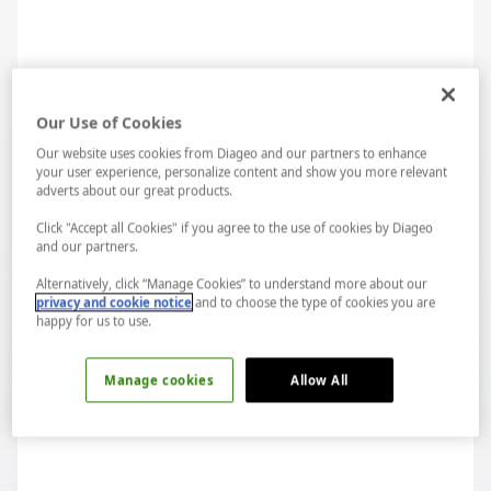
Our Use of Cookies
Acapulco Malzemeler
Our website uses cookies from Diageo and our partners to enhance
your user experience, personalize content and show you more relevant
adverts about our great products.
30 ml gold tekila
Click "Accept all Cookies" if you agree to the use of cookies by Diageo
and our partners.
30 ml gold rom
Alternatively, click “Manage Cookies” to understand more about our
60 ml taze sıkılmış greyfurt suyu
privacy and cookie notice
and to choose the type of cookies you are
happy for us to use.
90 ml ananas suyu
Manage cookies
Allow All
Acapulco Hazırlanışı
LAB...
Spotify...
Tüm malzemeleri büyük buzlarla çalkalayıp, buz dolu
Highball bardağa Acapulco kokteyli servis edin.