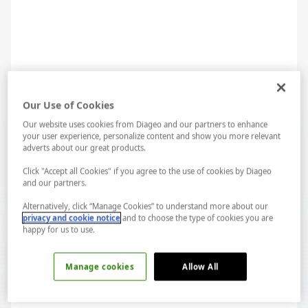
Margarita Malzemeler
Our Use of Cookies
60 ml tekila
Our website uses cookies from Diageo and our partners to enhance
your user experience, personalize content and show you more relevant
adverts about our great products.
30 ml portakal likörü
Click "Accept all Cookies" if you agree to the use of cookies by Diageo
and our partners.
25 ml taze lime suyu
Alternatively, click “Manage Cookies” to understand more about our
privacy and cookie notice
and to choose the type of cookies you are
15 ml basit şurup (opsiyonel)
happy for us to use.
Garniş:
LAB...
Spotify...
Manage cookies
Allow All
Lime dilimi