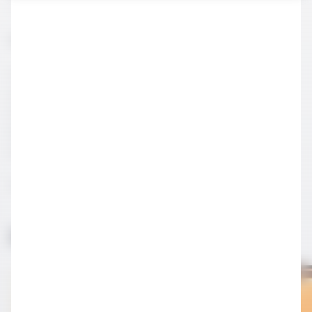
Tuz
Margarita Hazırlanışı
Shaker'da tekila, portakal likörü, limon suyu ve buz
parçalarını iyice çalkalayın. Kokteyl bardaklarının ağız
kısmına lime sürüp tuza bulayın. Margarita kokteyl
karışımını kokteyl bardaklarına paylaştırın. Lime dilimi ile
süsleyip servis yapın.
Vintage Cocktails, sayfa:66
İlginizi Çekebilir