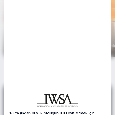
Tequini (tekila Martini)
#8
Tekilalı Kokteyller
Tekilalı Ko
E-bültenimize
Abone Olun
18 Yaşından büyük olduğunuzu teyit etmek için