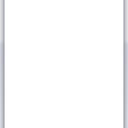
IWSA tarafından kimlik ve iletişim
bilgilerimin işlenerek şirket
faaliyetlerinden, etkinliklerinden ve
duyurularından haberdar olmak adına
tarafıma bülten, anket, bilgilendirme
amaçlı e-posta yoluyla ticari elektronik
ileti iletişimleri gerçekleştirilmesine
onay veriyorum. (Kişisel verilerinizin
işlenmesine dair ayrıntılı bilgiye
Aydınlatma Metni
üzerinden
ulaşabilirsiniz.) Kişisel verilerinizin
pazarlama ortaklarımızla nasıl