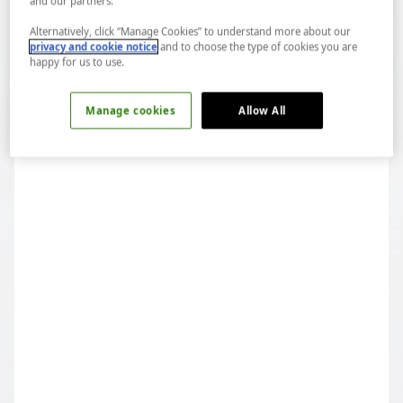
and our partners.
Alternatively, click “Manage Cookies” to understand more about our
privacy and cookie notice
and to choose the type of cookies you are
happy for us to use.
2. Gravyer Peynirli Tart & Sidecar
Manage cookies
Allow All
Umami karakterli bu tart, Sidecar’ın yoğun brendi ve
narenciye aromalarıyla uyum yakalar.