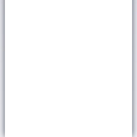
paylaştığımız hakkında daha fazla bilgi
için lütfen
Gizlilik & Çerez Politikası’na
bakınız. Dilediğiniz zaman abonelikten
çıkabilirsiniz.
Gönder