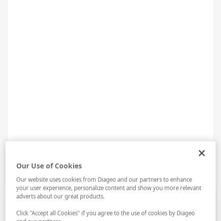
1.Fırında Brie & French 75
Brie’nin fırında yumuşayan kremamsı dokusu, French 75’in
narenciye tazeliği ve köpüklü yapısıyla dengelenir.
Our Use of Cookies
Our website uses cookies from Diageo and our partners to enhance
your user experience, personalize content and show you more relevant
LAB...
Spotify...
adverts about our great products.
Click "Accept all Cookies" if you agree to the use of cookies by Diageo