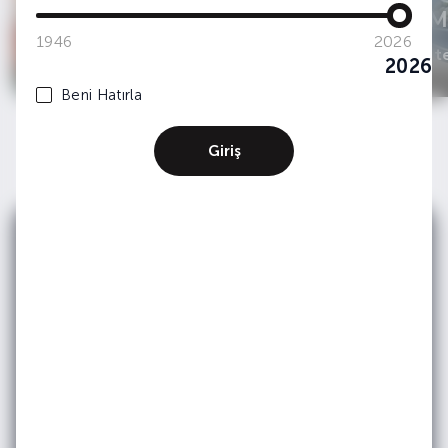
Karışımlar
Dünya M
1946
2026
GastroListe
GastroList
2026
Beni Hatırla
Giriş
E-bültenimize
Abone Olun
Etkinlik ve duyurularımızdan haberdar olmak
için e-bültene
kayıt olun.