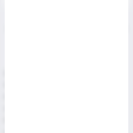
IWSA sektör profesyonelleri için açılmış bir sayfadır.
LÜTFEN YASAL SATIN ALMA YAŞINDAN KÜÇÜKLERLE
PAYLAŞMAYIN.
Sorumlu Alkol Tüketiniz
Şartlar & Koşullar
Diageo Gizlilik Merkezi
Erişilebilirlik
Sosyal Medya Topluluk İlkeleri
Manage cookies
Gizlilik & Çerez Uyarısı