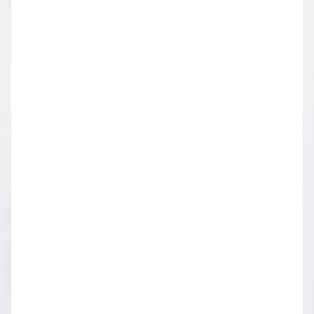
3. Yumuşak peynirler & Scotch
İskoç viskileri ile yumuşak peynirler eşleştirilebilir. Hafif
kremsi peynirler, daha hafif ve çiçeksi notalara sahip
viskileri dengeler.