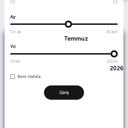
01
31
Ay
Ocak
Aralık
Temmuz
E-bültenimize
Yıl
Abone Olun
1946
2026
Etkinlik ve duyurularımızdan haberdar olmak
2026
için e-bültene
kayıt olun.
Beni Hatırla
Giriş