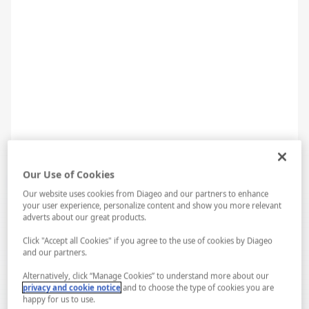
1. Küflü peynirler & Scotch
İskoç viskileri küflü peynirlerle eşleştirilebilir. Küflü peynirin
Our Use of Cookies
mineralli yapısı viskinin isli yapısını dengeler.
Our website uses cookies from Diageo and our partners to enhance
your user experience, personalize content and show you more relevant
Stilton, Rokfor, Konya küflü, küflü civil gibi peynirlerle
adverts about our great products.
eşleştirilebilir.
Click "Accept all Cookies" if you agree to the use of cookies by Diageo
and our partners.
LAB...
Spotify...
Alternatively, click “Manage Cookies” to understand more about our
privacy and cookie notice
and to choose the type of cookies you are
happy for us to use.