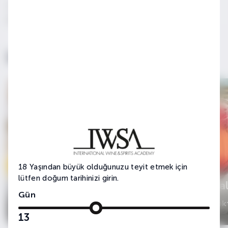
Camembert, brie, boursin, Avanos küp peyniri, Mersin
bezde tulum gibi peynirlerle eşleştirilebilir
İlginizi Çekebilir
18 Yaşından büyük olduğunuzu teyit etmek için
lütfen doğum tarihinizi girin.
Viski & Çikolata
Kir Roya
Gün
Viski Yemek Uyumu
Şaraplı Kok
13