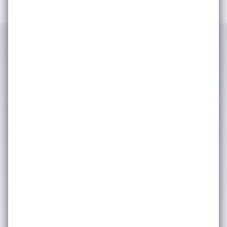
IWSA tarafından kimlik ve iletişim
bilgilerimin işlenerek şirket
faaliyetlerinden, etkinliklerinden ve
duyurularından haberdar olmak adına
tarafıma bülten, anket, bilgilendirme
amaçlı e-posta yoluyla ticari elektronik
ileti iletişimleri gerçekleştirilmesine
onay veriyorum. (Kişisel verilerinizin
işlenmesine dair ayrıntılı bilgiye
Aydınlatma Metni
üzerinden
ulaşabilirsiniz.) Kişisel verilerinizin
pazarlama ortaklarımızla nasıl
paylaştığımız hakkında daha fazla bilgi
için lütfen
Gizlilik & Çerez Politikası’na
bakınız. Dilediğiniz zaman abonelikten
çıkabilirsiniz.