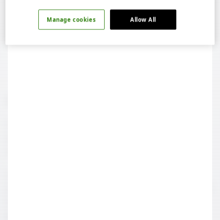
Manage cookies
Allow All
2. Sert peynirler & Scotch
İskoç viskileri sert peynirlerle eşleştirilebilir. Sert
peynirler, en az peynir kadar güçlü ve gövdeli viskilerin
yapısını dengeler.
Comtê, gouda, Parmiggiano Reggiano, Kars gravyeri,
mihaliç, olgun sepet peyniri, isli Çerkez peyniri, Isle of Mull
Cheddar, Montgomery's Cheddar ve Tête de Moine gibi
peynirlerle eşleştirilebilir.