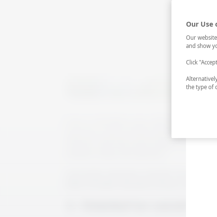
Our Use 
Our website
and show yo
Click "Accep
Alternative
the type of 
İnsan ne dilediğine epey dikkat etmeliymiş. 
açılmamış onlarca kitaba bakıp hep keşke ş
defalarca aklımdan geçirmişliğim vardı. Şimd
nedenle onlara elim gitmiyor.
Ama keşke okumamış olsaydım da şimdi okusa
Belki sonradan okumamış olmayı istediğim di
1- İstanbul'un Lezzet Tar