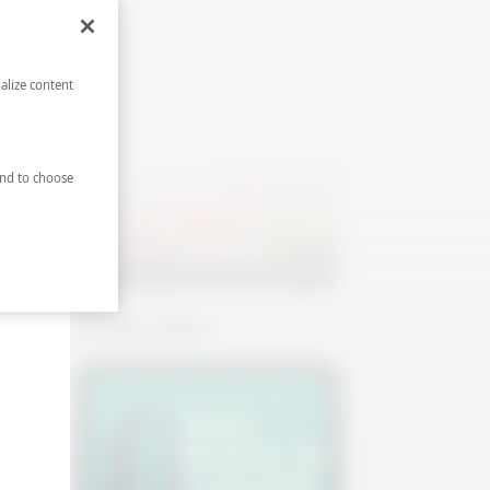
Salatalıklı Mürver Spritz
alize content
nd to choose
Karpuzlu Margarita
hi
e
Podcastler
bir
rum.
)