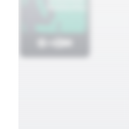
n
dan
na