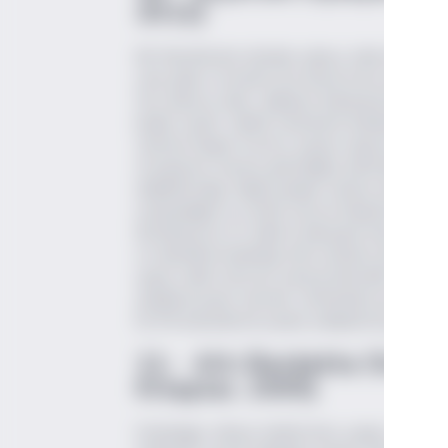
201
Bir felsefecinin elinden çıkmış, halis bir ş
yola çıkan ve benim de altına imza atabileceği
Son derece dolu, iddiasını fazlasıyla karşılay
kadar özenli, teknik terimlerin kullanımı açısı
tanıtan Roger Scuton, bazen asap bozacak ka
Avrupa'nın sonunu getirdiğini anlattığı bölüm
didaktik bilgi, değil şarabın ruhunu da anlata
onayladığım şu sözler de bu kitaptan alınma:
Bordeaux'un ve tabii ki dünyanın bazı en iyi 
ve damakta bıraktığı etki sözlerle anlatılama
şişeyi sanki zorlu bir yarışta birincilik için 
şarabına puan vermek, senfonilere puan verm
ile 95 arasında bir puana sahiplermiş gibi."
11- Altı Bardakta Dünya
Kitaplar, 2005
Standage, dünya tarihini bira, şarap, sert içkil