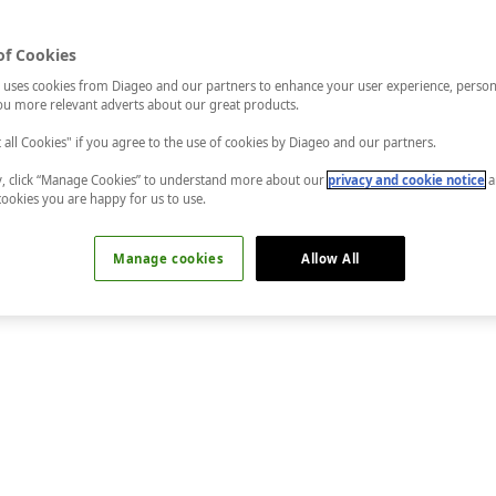
of Cookies
 uses cookies from Diageo and our partners to enhance your user experience, person
u more relevant adverts about our great products.
t all Cookies" if you agree to the use of cookies by Diageo and our partners.
ly, click “Manage Cookies” to understand more about our
privacy and cookie notice
a
cookies you are happy for us to use.
Manage cookies
Allow All
Evde okumak için bir iştah alınmış ama zamansızlıktan kapağı da
unları okuyacak boş zamanım olsa, kimse de rahatsız etmese diy
i evde kapalı kaldık ama bu seferde kaygı, korku belki başka bin 
ydım dediğim kitaplar var. Onların oburca olanlarını paylaşıyo
ğer kitaplarımı da anlatırım.
ihi – Artun Ünsal (NTV yayınları,2011