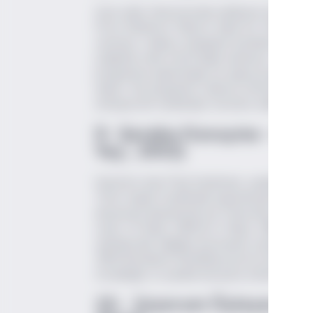
Uzun yıllar televizyonda edebiyat eleştirile
Pivot (Mehmet Yalçın'ın tabiri ile 'Fransa'nın 
vermiyor. Sadece şarapların kendisine ifade e
içtiğinde neler hissettiğini anlatıyor. Pivot,
programına çıkarmışlığı var (gerçi program 
ediyor. Bu programın videosu internette bulun
olmayan biri tarafından tercüme edilmiş ol
9- Şaraba Kavuşma – Jea
Yay., 20
Gazeteci Jean-Paul Kaufmann, şarapla ilgisi 
Terör örgütü tarafından kaçırılmasıyla başla
durumuna düşmemek için Fransa'da yalnızca bi
verdi. 22 Mayıs 1985 ile 4 Mayıs 1988 aras
zarfında akıl sağlığını korumanın yolunu etra
1855 Bordeaux Klasifikasyonu'nu hatasız hatı
tutsaklığın ve şaraba kavuşma özleminin kit
10- İçiyorum Öyleyse Var