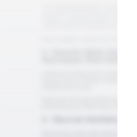
Tarih kitaplarında genellikle ''başlangıçtan g
yeme-içme kültürünün köklerine inerek Yun
İstanbul'u ve yemeğini anlatıyor. Üstelik k
verilmiş tariflerini de bulabiliyorsunuz.
Kişisel tanıklıklar, alıntılar ile bir roman ok
2- İstanbul Balık Kültürü
Hazırlayan; Ruhi Güler, 2
Abdülhamit'in bakanlarından, Kandilli'de b
başlayan 'Balık ve Balıkçılık' dergisine verd
makalelerinde oluşuyor.
Röportajları ismini gizli tutarak veren yazarı
satırda okuyucuyu etkisine alıyor. Sadece bal
3- Oburcuk Mutfakta – Sel
Yeme içmeye tutkun Selim İleri'nin 3 kitabını