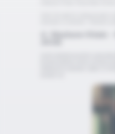
Edebiyat Kitabı, Rüyamdaki Sofralar…
Selim İleri gibi bir edebiyatçıdan evde pişen 
okumalar ve anlatılar. Türkçede yazılmış yemek
4- Meyhane Kitabı - Editö
2019)
Çeşitli akademisyenlerin çalışmalarından de
konuda kulaktan dolma olmayan kaynaklı akad
Edebiyatta meyhane, İçkiler ve Mezeler, Alt
konular var.