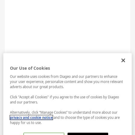
Our Use of Cookies
Our website uses cookies from Diageo and our partners to enhance
your user experience, personalize content and show you more relevant
adverts about our great products.
Click "Accept all Cookies" if you agree to the use of cookies by Diageo
Teorik Eğitim Sınıfı
and our partners.
Alternatively, click “Manage Cookies” to understand more about our
M.E.B. standartlarına göre eğitim veren IWSA, seminerler
LAB...
Spotify...
privacy and cookie notice
and to choose the type of cookies you are
sırasında katılımcı ve uzmanların ihtiyaç duyacağı tüm
happy for us to use.
ekipmanları sınıflarında hazır olarak bulundurur. Ayrıca