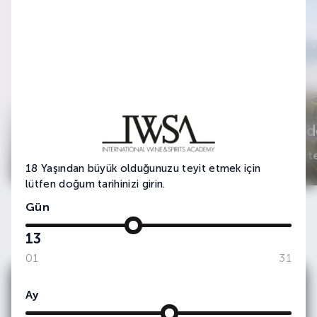
5 Farklı Tatlı Şarap
10 Madd
GastroListe
GastroList
18 Yaşından büyük olduğunuzu teyit etmek için
lütfen doğum tarihinizi girin.
Gün
13
01
31
Ay
E-bültenimize