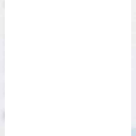
Bar Uygulama Sınıfı
M.E.B. onaylı fermente ve distile içecek servis elemanı
yetiştirme programı kapsamında, katılımcıların ihtiyaçlarını
karşılamak üzere hazırlanmış ve tüm teknik ekipmanlarla
donatılmış bir uygulama sınıfıdır. Bu sınıfta kokteyl,
miksoloji ve temel bar prensipleri seminerleri
düzenlenebilir. Ayrıca katılımcılar, eğitimcinin
uygulamalarını eş zamanlı olarak izleyebilir.​
• Bar uygulama sınıfı tüm gün ya da yarım gün olarak
kiralanabilmektedir.• 20 kişilik kapasiteye sahiptir.
İlginizi Çekebilir