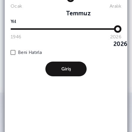
Abone Olun
Ocak
Aralık
Temmuz
Etkinlik ve duyurularımızdan haberdar olmak
için e-bültene
kayıt olun.
Yıl
1946
2026
2026
Beni Hatırla
Giriş
IWSA tarafından kimlik ve iletişim
bilgilerimin işlenerek şirket
faaliyetlerinden, etkinliklerinden ve