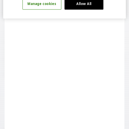
sınıflarda, uluslararası tadım kurallarının gerektirdiği şekilde
Manage cookies
Allow All
gün ışığı ve temiz havadan faydalanılır.
• Teorik sınıflarımız tüm gün ya da yarım gün olarak
kiralanabilmektedir.• Sınıflarımız oturma düzeninde 30
kişilik kapasiteye sahiptir.• İki sınıf arasındaki paravan
açılarak bu kapasite 60 kişiye çıkarılabilir.• Sınıflarımızda
projeksiyon cihazı, flipchart ve ses sistemi bulunmaktadır.•
Toplantı süresi boyunca ücretsiz çay ve kahve servisi
mevcuttur.• Ücretsiz wifi mevcuttur.